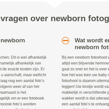
 vragen over newborn fotog
n newborn
Wat wordt e
newborn fo
hen. Dit is wel afhankelijk
Bij een newborn fotoshoot 
 namelijk afhankelijk van
altijd een blijvende herinne
t de exacte kosten zijn. Er
gaat zo snel en het is over 
at u aanschaft, maar wellicht
hoe het was toen uw baby 
raag nog een aantal foto’s
fotoshoot is daarom uiterma
volgens weer af van het
leggen! Uw kindje wordt va
Daarnaast is het
makkelijk in verschillende 
ogelijk om er een fotoboek
wakker wordt is dat uitera
 mooiste foto’s worden
een aantal foto’s te ontva