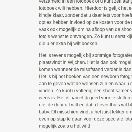
verzameld in een fotoboek of u kunt zelf aan
fotoboek wilt hebben. Hierdoor is gelijk het 
kindje klaar, zonder dat u daar iets voor hoef
opties hebben invloed op de kosten voor de n
vaak ook mogelijk om na afloop van de shoot
foto’s wenst te ontvangen. Zo kunt u eerst kijk
die u er extra bij wilt boeken.
Het is tevens mogelijk bij sommige fotografe
plaatsvindt in Wijchen. Het is dan ook mogelij
komen wanneer de reisafstand verder is dan 
Het is bij het boeken van een newborn fotog
aan te geven wat de wensen zijn en waar u de
vinden. Zo kunt u volledig een shoot samenst
wens is. Het is namelijk goed voor te stellen 
niet de deur uit wilt en dat u liever thuis wi
baby. Of misschien vindt u het juist lekker om
even op stap te gaan voor deze speciale foto
mogelijk zoals u het wilt!