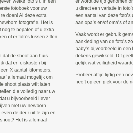
geven welke foto’s u in een
er wordt de tijd genomen om
eerste fotoboek voor uw
u direct een variatie in fot
t te doen! Al deze extra
een aantal van deze foto’s 
ewborn fotografie. Het is
aan opa’s en/of oma’s of an
 nog te bepalen of u extra
Vaak wordt er gebruik gema
en of er foto’s tussen zitten
aankleding van de foto’s z
baby’s bijvoorbeeld in een
n dat de shoot aan huis
dekens gewikkeld. Dit geeft
k dat er reiskosten bij
gelijk wat veiligheid waard
een X aantal kilometers.
Probeer altijd tijdig een n
raaf allemaal mogelijk om
heeft op een plek voor de 
 shoot plaats wilt laten
ellen die volledig naar uw
dat u bijvoorbeeld liever
l blijven met uw newborn
 even de deur uit te zijn en
shoot? Het is allemaal