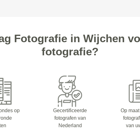
g Fotografie in Wijchen v
fotografie?
rondes op
Gecertificeerde
Op maat
eronde
fotografen van
fotogra
ten
Nederland
van u