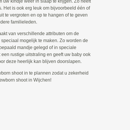
 uw kindje weer in slaap te krijgen. Zo heeft
o’s. Het is ook erg leuk om bijvoorbeeld één of
uit te vergroten en op te hangen of te geven
dere familieleden.
akt van verschillende attributen om de
o speciaal mogelijk te maken. Zo worden de
 bepaald mandje gelegd of in speciale
 een rustige uitstraling en geeft uw baby ook
oor deze heerlijk kan blijven doorslapen.
ewborn shoot in te plannen zodat u zekerheid
newborn shoot in Wijchen!