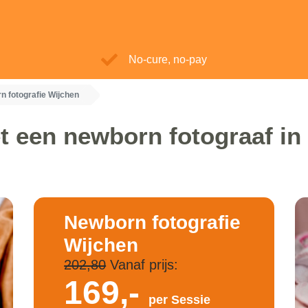
No-cure, no-pay
n fotografie Wijchen
t een newborn fotograaf in
Newborn fotografie
Wijchen
202,80
Vanaf prijs:
169,-
per Sessie