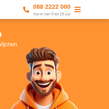
088 2222 000
ma-vr van 9 tot 18 uur
n
Wijchen