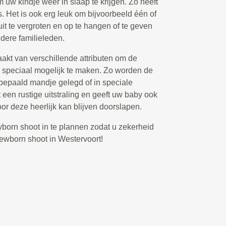
 uw kindje weer in slaap te krijgen. Zo heeft
o’s. Het is ook erg leuk om bijvoorbeeld één of
uit te vergroten en op te hangen of te geven
dere familieleden.
akt van verschillende attributen om de
o speciaal mogelijk te maken. Zo worden de
 bepaald mandje gelegd of in speciale
 een rustige uitstraling en geeft uw baby ook
oor deze heerlijk kan blijven doorslapen.
ewborn shoot in te plannen zodat u zekerheid
newborn shoot in Westervoort!