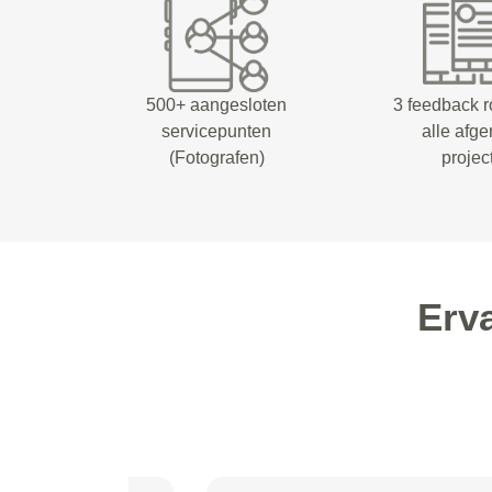
500+ aangesloten
3 feedback 
servicepunten
alle afg
(Fotografen)
projec
Erv