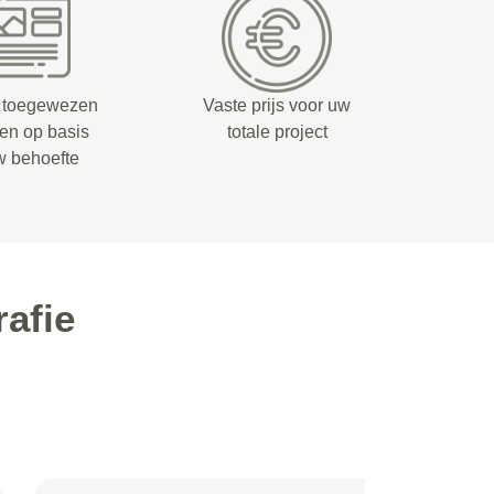
 toegewezen
Vaste prijs voor uw
fen op basis
totale project
w behoefte
afie