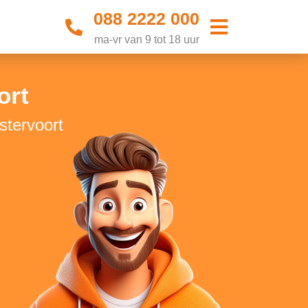
088 2222 000
ma-vr van 9 tot 18 uur
ort
stervoort