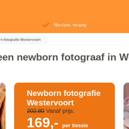
No-cure, no-pay
n fotografie Westervoort
een newborn fotograaf in W
Newborn fotografie
Westervoort
202,80
Vanaf prijs:
169,-
per Sessie