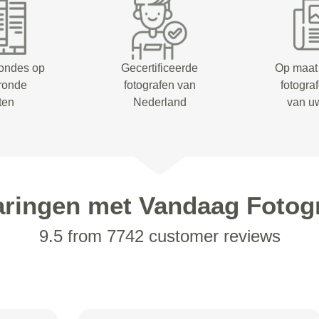
rondes op
Gecertificeerde
Op maat
eronde
fotografen van
fotogra
ten
Nederland
van u
aringen met Vandaag Fotogr
9.5 from 7742 customer reviews