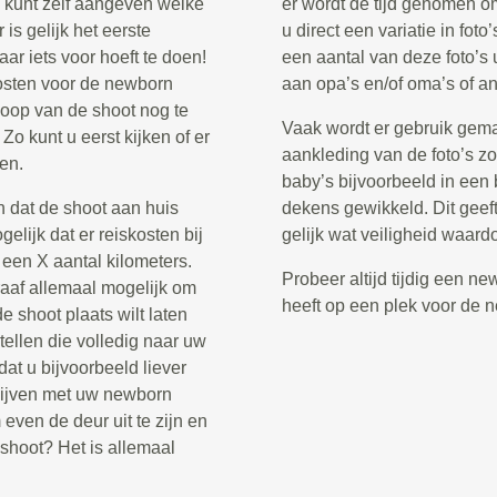
u kunt zelf aangeven welke
er wordt de tijd genomen om
 is gelijk het eerste
u direct een variatie in fot
aar iets voor hoeft te doen!
een aantal van deze foto’s 
kosten voor de newborn
aan opa’s en/of oma’s of an
floop van de shoot nog te
Vaak wordt er gebruik gema
Zo kunt u eerst kijken of er
aankleding van de foto’s z
ken.
baby’s bijvoorbeeld in een
n dat de shoot aan huis
dekens gewikkeld. Dit geeft
elijk dat er reiskosten bij
gelijk wat veiligheid waard
een X aantal kilometers.
Probeer altijd tijdig een n
raaf allemaal mogelijk om
heeft op een plek voor de 
 shoot plaats wilt laten
ellen die volledig naar uw
dat u bijvoorbeeld liever
l blijven met uw newborn
 even de deur uit te zijn en
shoot? Het is allemaal