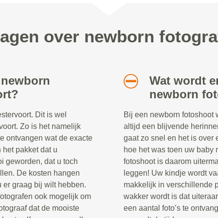
ragen over newborn fotogra
n newborn
Wat wordt e
ort?
newborn fo
ervoort. Dit is wel
Bij een newborn fotoshoot 
voort. Zo is het namelijk
altijd een blijvende herinne
t te ontvangen wat de exacte
gaat zo snel en het is over 
in het pakket dat u
hoe het was toen uw baby 
oi geworden, dat u toch
fotoshoot is daarom uiterma
tellen. De kosten hangen
leggen! Uw kindje wordt va
u er graag bij wilt hebben.
makkelijk in verschillende 
 fotografen ook mogelijk om
wakker wordt is dat uitera
fotograaf dat de mooiste
een aantal foto’s te ontva