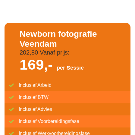
Newborn fotografie
Veendam
202,80
Vanaf prijs:
169,-
per Sessie
Inclusief Arbeid
Inclusief BTW
Inclusief Advies
Inclusief Voorbereidingsfase
Inclusief Werkvoorbereidingsfase