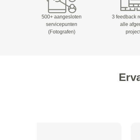
500+ aangesloten
3 feedback 
servicepunten
alle afg
(Fotografen)
projec
Erv