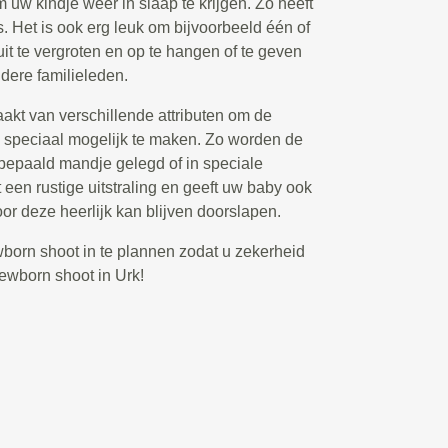
 uw kindje weer in slaap te krijgen. Zo heeft
o’s. Het is ook erg leuk om bijvoorbeeld één of
uit te vergroten en op te hangen of te geven
dere familieleden.
akt van verschillende attributen om de
o speciaal mogelijk te maken. Zo worden de
 bepaald mandje gelegd of in speciale
 een rustige uitstraling en geeft uw baby ook
oor deze heerlijk kan blijven doorslapen.
ewborn shoot in te plannen zodat u zekerheid
newborn shoot in Urk!