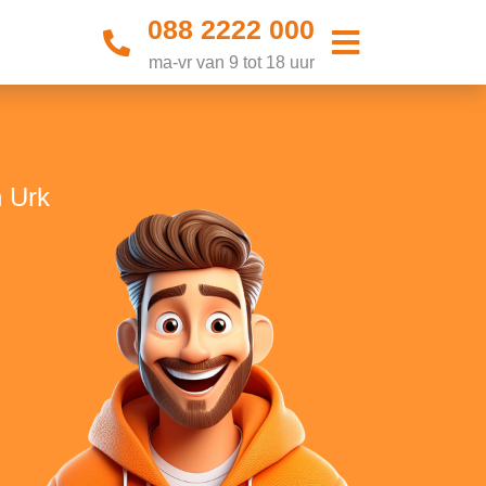
088 2222 000
ma-vr van 9 tot 18 uur
n Urk