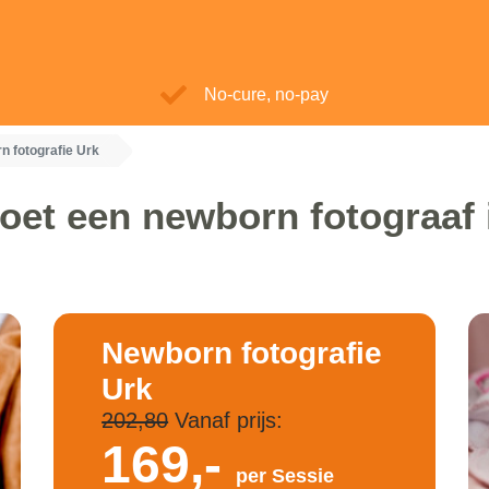
No-cure, no-pay
n fotografie Urk
oet een newborn fotograaf 
Newborn fotografie
Urk
202,80
Vanaf prijs:
169,-
per Sessie