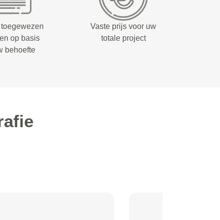
 toegewezen
Vaste prijs voor uw
fen op basis
totale project
w behoefte
afie