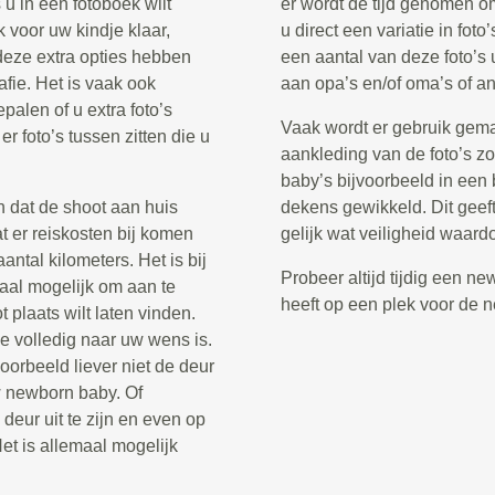
 u in een fotoboek wilt
er wordt de tijd genomen om
k voor uw kindje klaar,
u direct een variatie in fot
 deze extra opties hebben
een aantal van deze foto’s 
fie. Het is vaak ook
aan opa’s en/of oma’s of an
palen of u extra foto’s
Vaak wordt er gebruik gema
er foto’s tussen zitten die u
aankleding van de foto’s z
baby’s bijvoorbeeld in een
n dat de shoot aan huis
dekens gewikkeld. Dit geeft
at er reiskosten bij komen
gelijk wat veiligheid waard
ntal kilometers. Het is bij
Probeer altijd tijdig een n
aal mogelijk om aan te
heeft op een plek voor de 
plaats wilt laten vinden.
e volledig naar uw wens is.
voorbeeld liever niet de deur
 uw newborn baby. Of
 deur uit te zijn en even op
et is allemaal mogelijk