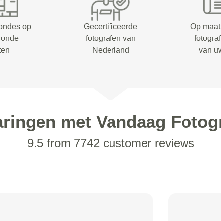
rondes op
Gecertificeerde
Op maat
eronde
fotografen van
fotogra
ten
Nederland
van u
aringen met Vandaag Fotogr
9.5 from 7742 customer reviews