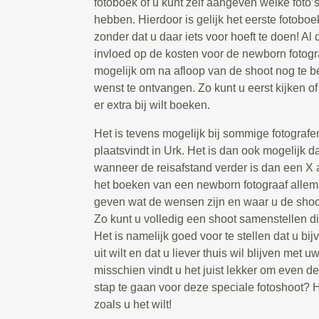
fotoboek of u kunt zelf aangeven welke foto’s
hebben. Hierdoor is gelijk het eerste fotoboe
zonder dat u daar iets voor hoeft te doen! Al
invloed op de kosten voor de newborn fotogra
mogelijk om na afloop van de shoot nog te be
wenst te ontvangen. Zo kunt u eerst kijken of 
er extra bij wilt boeken.
Het is tevens mogelijk bij sommige fotografe
plaatsvindt in Urk. Het is dan ook mogelijk d
wanneer de reisafstand verder is dan een X aa
het boeken van een newborn fotograaf allem
geven wat de wensen zijn en waar u de shoot 
Zo kunt u volledig een shoot samenstellen di
Het is namelijk goed voor te stellen dat u bij
uit wilt en dat u liever thuis wil blijven met
misschien vindt u het juist lekker om even de
stap te gaan voor deze speciale fotoshoot? H
zoals u het wilt!