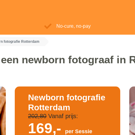
No-cure, no-pay
n fotografie Rotterdam
 een newborn fotograaf in 
Newborn fotografie
Rotterdam
202,80
Vanaf prijs:
169,-
per Sessie