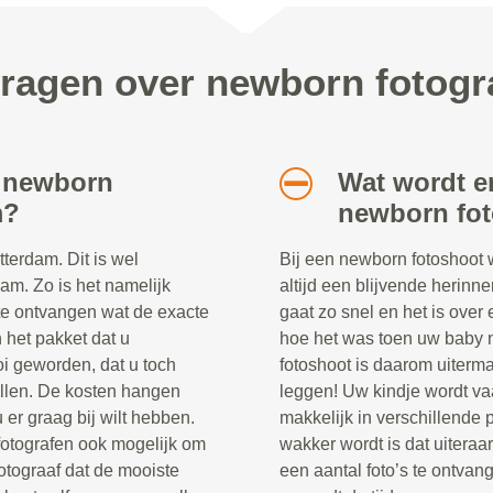
vragen over newborn fotogr
n newborn
Wat wordt e
m?
newborn fo
terdam. Dit is wel
Bij een newborn fotoshoot 
dam. Zo is het namelijk
altijd een blijvende herinne
t te ontvangen wat de exacte
gaat zo snel en het is over 
in het pakket dat u
hoe het was toen uw baby 
oi geworden, dat u toch
fotoshoot is daarom uiterma
tellen. De kosten hangen
leggen! Uw kindje wordt va
u er graag bij wilt hebben.
makkelijk in verschillende 
 fotografen ook mogelijk om
wakker wordt is dat uitera
fotograaf dat de mooiste
een aantal foto’s te ontva