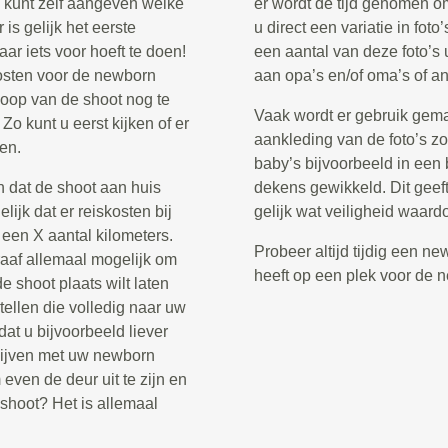
u kunt zelf aangeven welke
er wordt de tijd genomen om
 is gelijk het eerste
u direct een variatie in fot
aar iets voor hoeft te doen!
een aantal van deze foto’s 
kosten voor de newborn
aan opa’s en/of oma’s of an
floop van de shoot nog te
Vaak wordt er gebruik gema
Zo kunt u eerst kijken of er
aankleding van de foto’s z
ken.
baby’s bijvoorbeeld in een
n dat de shoot aan huis
dekens gewikkeld. Dit geeft
lijk dat er reiskosten bij
gelijk wat veiligheid waard
een X aantal kilometers.
Probeer altijd tijdig een n
raaf allemaal mogelijk om
heeft op een plek voor de 
 shoot plaats wilt laten
ellen die volledig naar uw
dat u bijvoorbeeld liever
l blijven met uw newborn
 even de deur uit te zijn en
shoot? Het is allemaal