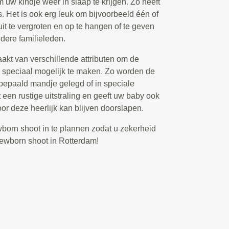
 uw kindje weer in slaap te krijgen. Zo heeft
o’s. Het is ook erg leuk om bijvoorbeeld één of
uit te vergroten en op te hangen of te geven
dere familieleden.
akt van verschillende attributen om de
o speciaal mogelijk te maken. Zo worden de
 bepaald mandje gelegd of in speciale
 een rustige uitstraling en geeft uw baby ook
oor deze heerlijk kan blijven doorslapen.
ewborn shoot in te plannen zodat u zekerheid
newborn shoot in Rotterdam!