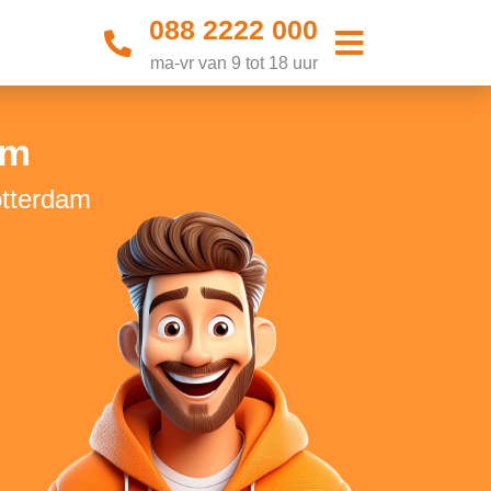
088 2222 000
ma-vr van 9 tot 18 uur
am
otterdam