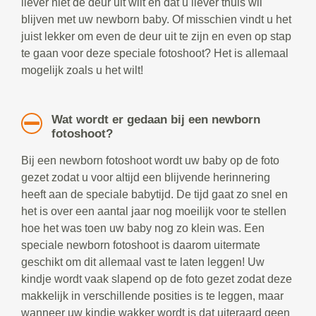
liever niet de deur uit wilt en dat u liever thuis wil
blijven met uw newborn baby. Of misschien vindt u het
juist lekker om even de deur uit te zijn en even op stap
te gaan voor deze speciale fotoshoot? Het is allemaal
mogelijk zoals u het wilt!
Wat wordt er gedaan bij een newborn
fotoshoot?
Bij een newborn fotoshoot wordt uw baby op de foto
gezet zodat u voor altijd een blijvende herinnering
heeft aan de speciale babytijd. De tijd gaat zo snel en
het is over een aantal jaar nog moeilijk voor te stellen
hoe het was toen uw baby nog zo klein was. Een
speciale newborn fotoshoot is daarom uitermate
geschikt om dit allemaal vast te laten leggen! Uw
kindje wordt vaak slapend op de foto gezet zodat deze
makkelijk in verschillende posities is te leggen, maar
wanneer uw kindje wakker wordt is dat uiteraard geen