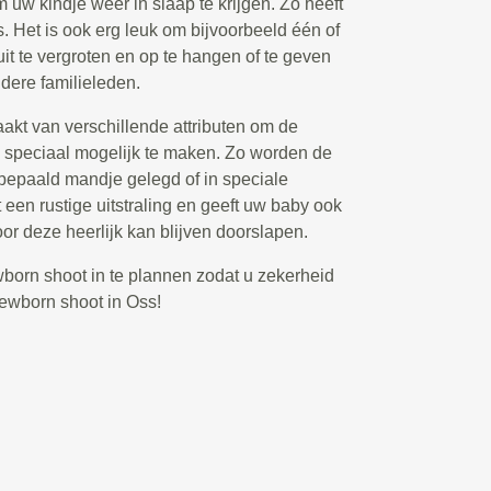
 uw kindje weer in slaap te krijgen. Zo heeft
o’s. Het is ook erg leuk om bijvoorbeeld één of
uit te vergroten en op te hangen of te geven
dere familieleden.
akt van verschillende attributen om de
o speciaal mogelijk te maken. Zo worden de
 bepaald mandje gelegd of in speciale
 een rustige uitstraling en geeft uw baby ook
oor deze heerlijk kan blijven doorslapen.
ewborn shoot in te plannen zodat u zekerheid
newborn shoot in Oss!