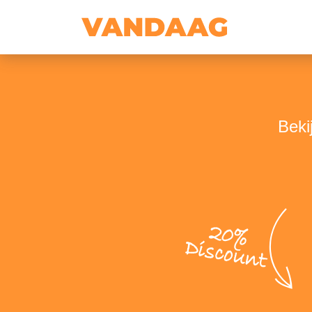
Beki
20%
Discount