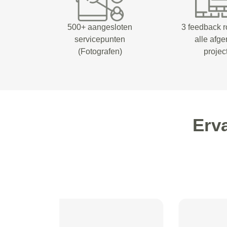
500+ aangesloten
3 feedback 
servicepunten
alle afg
(Fotografen)
projec
Erv