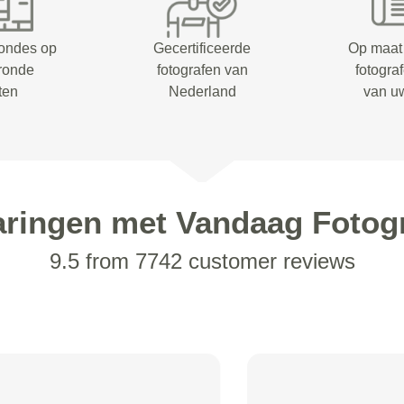
rondes op
Gecertificeerde
Op maat
eronde
fotografen van
fotogra
ten
Nederland
van u
aringen met Vandaag Fotogr
9.5 from 7742 customer reviews