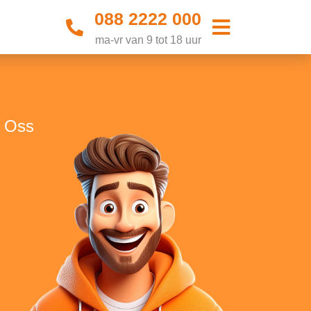
088 2222 000
ma-vr van 9 tot 18 uur
n Oss