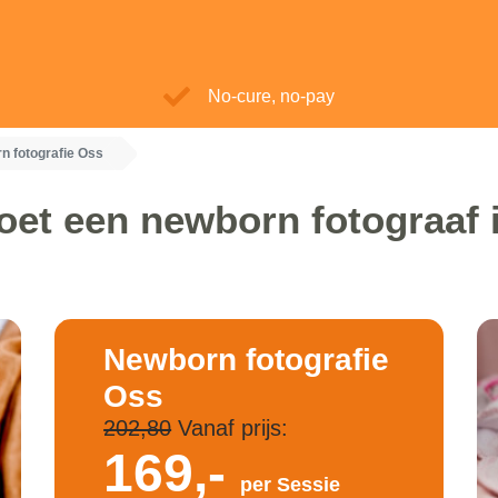
No-cure, no-pay
n fotografie Oss
oet een newborn fotograaf 
Newborn fotografie
Oss
202,80
Vanaf prijs:
169,-
per Sessie