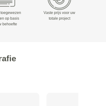
 toegewezen
Vaste prijs voor uw
fen op basis
totale project
w behoefte
afie