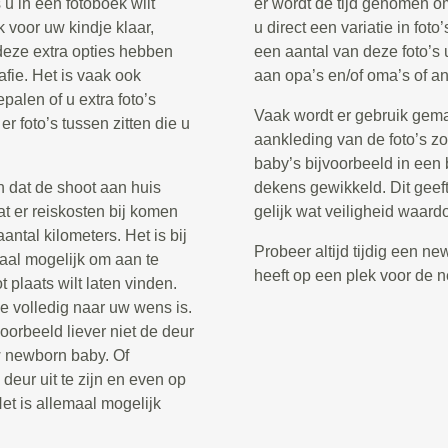
 u in een fotoboek wilt
er wordt de tijd genomen om
k voor uw kindje klaar,
u direct een variatie in fot
 deze extra opties hebben
een aantal van deze foto’s 
fie. Het is vaak ook
aan opa’s en/of oma’s of an
palen of u extra foto’s
Vaak wordt er gebruik gema
er foto’s tussen zitten die u
aankleding van de foto’s z
baby’s bijvoorbeeld in een
n dat de shoot aan huis
dekens gewikkeld. Dit geeft
at er reiskosten bij komen
gelijk wat veiligheid waard
ntal kilometers. Het is bij
Probeer altijd tijdig een n
aal mogelijk om aan te
heeft op een plek voor de 
plaats wilt laten vinden.
e volledig naar uw wens is.
voorbeeld liever niet de deur
 uw newborn baby. Of
 deur uit te zijn en even op
et is allemaal mogelijk