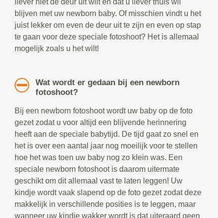
liever niet de deur uit wilt en dat u liever thuis wil
blijven met uw newborn baby. Of misschien vindt u het
juist lekker om even de deur uit te zijn en even op stap
te gaan voor deze speciale fotoshoot? Het is allemaal
mogelijk zoals u het wilt!
Wat wordt er gedaan bij een newborn
fotoshoot?
Bij een newborn fotoshoot wordt uw baby op de foto
gezet zodat u voor altijd een blijvende herinnering
heeft aan de speciale babytijd. De tijd gaat zo snel en
het is over een aantal jaar nog moeilijk voor te stellen
hoe het was toen uw baby nog zo klein was. Een
speciale newborn fotoshoot is daarom uitermate
geschikt om dit allemaal vast te laten leggen! Uw
kindje wordt vaak slapend op de foto gezet zodat deze
makkelijk in verschillende posities is te leggen, maar
wanneer uw kindje wakker wordt is dat uiteraard geen