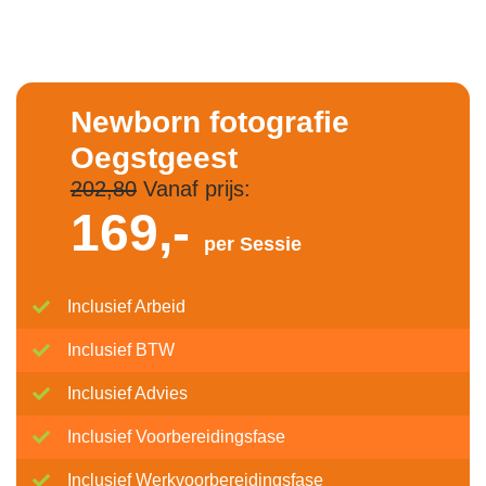
Newborn fotografie
Oegstgeest
202,80
Vanaf prijs:
169,-
per Sessie
Inclusief Arbeid
Inclusief BTW
Inclusief Advies
Inclusief Voorbereidingsfase
Inclusief Werkvoorbereidingsfase