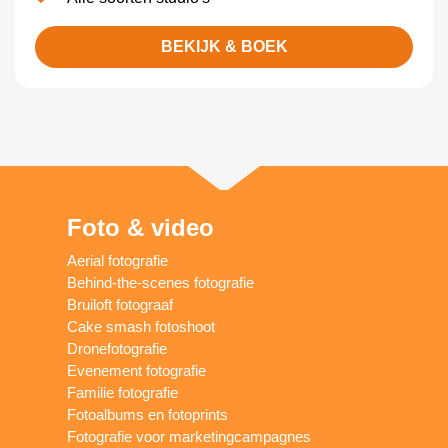
BEKIJK & BOEK
Foto & video
Aerial fotografie
Behind-the-scenes fotografie
Bruiloft fotograaf
Cake smash fotoshoot
Dronefotografie
Evenement fotografie
Familie fotografie
Fotoalbums en fotoprints
Fotografie voor marketingcampagnes