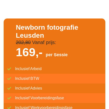
Newborn fotografie
Leusden
202,80
Vanaf prijs:
169,-
per Sessie
Inclusief Arbeid
Inclusief BTW
Inclusief Advies
Inclusief Voorbereidingsfase
Inclusief Werkvoorbereidingsfase