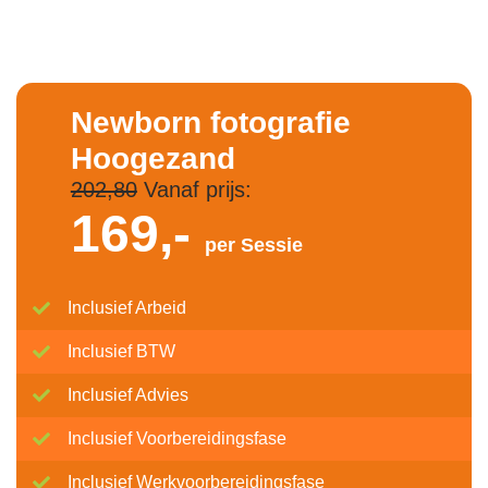
Newborn fotografie
Hoogezand
202,80
Vanaf prijs:
169,-
per Sessie
Inclusief Arbeid
Inclusief BTW
Inclusief Advies
Inclusief Voorbereidingsfase
Inclusief Werkvoorbereidingsfase