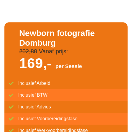
Newborn fotografie
Domburg
202,80
Vanaf prijs:
169,-
per Sessie
Inclusief Arbeid
Inclusief BTW
Inclusief Advies
Inclusief Voorbereidingsfase
Inclusief Werkvoorbereidingsfase