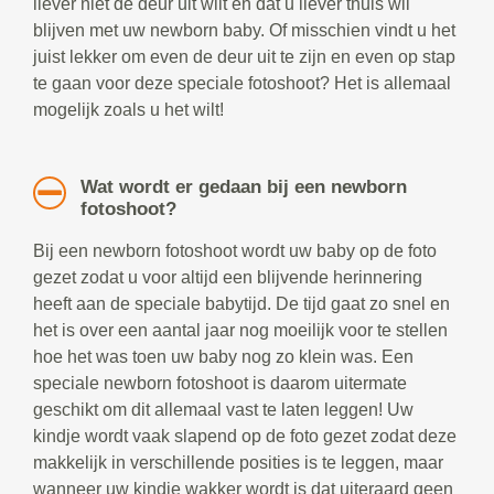
liever niet de deur uit wilt en dat u liever thuis wil
blijven met uw newborn baby. Of misschien vindt u het
juist lekker om even de deur uit te zijn en even op stap
te gaan voor deze speciale fotoshoot? Het is allemaal
mogelijk zoals u het wilt!
Wat wordt er gedaan bij een newborn
fotoshoot?
Bij een newborn fotoshoot wordt uw baby op de foto
gezet zodat u voor altijd een blijvende herinnering
heeft aan de speciale babytijd. De tijd gaat zo snel en
het is over een aantal jaar nog moeilijk voor te stellen
hoe het was toen uw baby nog zo klein was. Een
speciale newborn fotoshoot is daarom uitermate
geschikt om dit allemaal vast te laten leggen! Uw
kindje wordt vaak slapend op de foto gezet zodat deze
makkelijk in verschillende posities is te leggen, maar
wanneer uw kindje wakker wordt is dat uiteraard geen