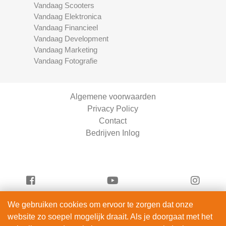
Vandaag Scooters
Vandaag Elektronica
Vandaag Financieel
Vandaag Development
Vandaag Marketing
Vandaag Fotografie
Algemene voorwaarden
Privacy Policy
Contact
Bedrijven Inlog
We gebruiken cookies om ervoor te zorgen dat onze
Vandaag Fotografie is onderdeel van
website zo soepel mogelijk draait. Als je doorgaat met het
ServiceRight B.V. | KVK 90914872