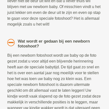
liever niet de deur uit wilt en dat u liever thuis wil
blijven met uw newborn baby. Of misschien vindt u het
juist lekker om even de deur uit te zijn en even op stap
te gaan voor deze speciale fotoshoot? Het is allemaal
mogelijk zoals u het wilt!
Wat wordt er gedaan bij een newborn
fotoshoot?
Bij een newborn fotoshoot wordt uw baby op de foto
gezet zodat u voor altijd een blijvende herinnering
heeft aan de speciale babytijd. De tijd gaat zo snel en
het is over een aantal jaar nog moeilijk voor te stellen
hoe het was toen uw baby nog zo klein was. Een
speciale newborn fotoshoot is daarom uitermate
geschikt om dit allemaal vast te laten leggen! Uw
kindje wordt vaak slapend op de foto gezet zodat deze
makkelijk in verschillende posities is te leggen, maar
wanneer uw kindje wakker wordt is dat uiteraard geen