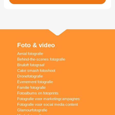
Foto & video
Aerial fotografie
Behind-the-scenes fotografie
Bruiloft fotograaf
Cake smash fotoshoot
Dronefotografie
Evenement fotografie
Familie fotografie
Fotoalbums en fotoprints
Fotografie voor marketingcampagnes
Fotografie voor social media content
Glamourfotografie