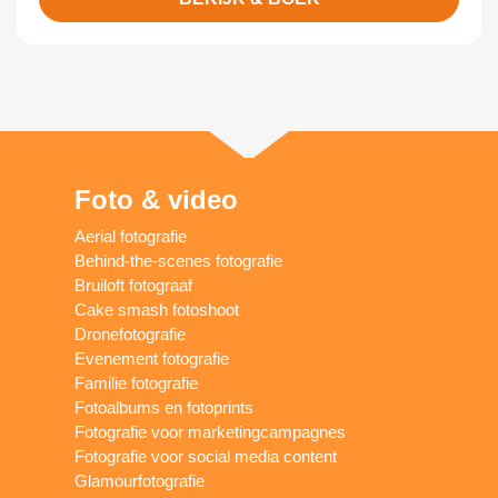
Foto & video
Aerial fotografie
Behind-the-scenes fotografie
Bruiloft fotograaf
Cake smash fotoshoot
Dronefotografie
Evenement fotografie
Familie fotografie
Fotoalbums en fotoprints
Fotografie voor marketingcampagnes
Fotografie voor social media content
Glamourfotografie