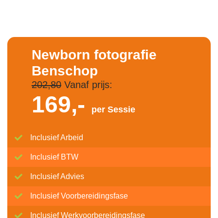
Newborn fotografie
Benschop
202,80
Vanaf prijs:
169,-
per Sessie
Inclusief Arbeid
Inclusief BTW
Inclusief Advies
Inclusief Voorbereidingsfase
Inclusief Werkvoorbereidingsfase