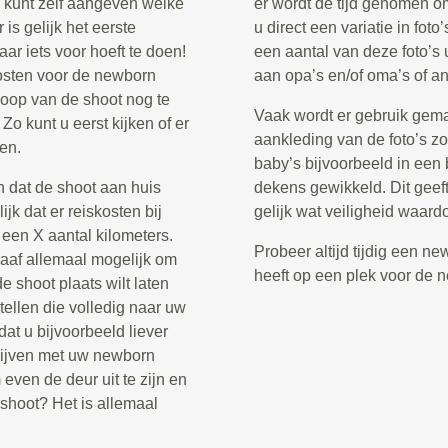
u kunt zelf aangeven welke
er wordt de tijd genomen om
 is gelijk het eerste
u direct een variatie in fot
aar iets voor hoeft te doen!
een aantal van deze foto’s 
kosten voor de newborn
aan opa’s en/of oma’s of an
floop van de shoot nog te
Vaak wordt er gebruik gema
Zo kunt u eerst kijken of er
aankleding van de foto’s z
ken.
baby’s bijvoorbeeld in een
n dat de shoot aan huis
dekens gewikkeld. Dit geeft
jk dat er reiskosten bij
gelijk wat veiligheid waard
een X aantal kilometers.
Probeer altijd tijdig een n
raaf allemaal mogelijk om
heeft op een plek voor de 
 shoot plaats wilt laten
ellen die volledig naar uw
dat u bijvoorbeeld liever
l blijven met uw newborn
 even de deur uit te zijn en
shoot? Het is allemaal