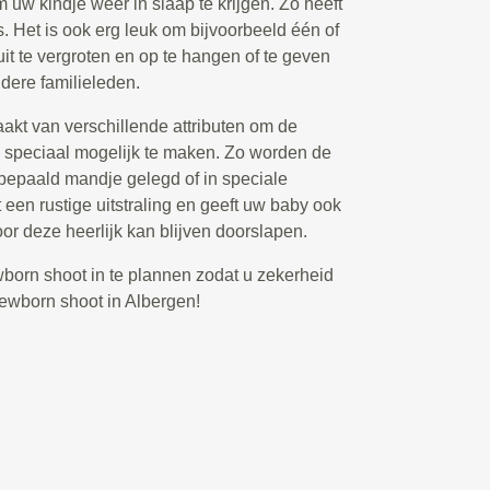
 uw kindje weer in slaap te krijgen. Zo heeft
o’s. Het is ook erg leuk om bijvoorbeeld één of
uit te vergroten en op te hangen of te geven
dere familieleden.
akt van verschillende attributen om de
o speciaal mogelijk te maken. Zo worden de
 bepaald mandje gelegd of in speciale
 een rustige uitstraling en geeft uw baby ook
oor deze heerlijk kan blijven doorslapen.
ewborn shoot in te plannen zodat u zekerheid
newborn shoot in Albergen!