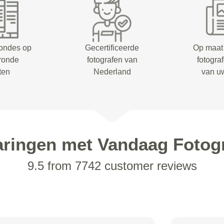
rondes op
Gecertificeerde
Op maat
eronde
fotografen van
fotogra
ten
Nederland
van u
aringen met Vandaag Fotogr
9.5 from 7742 customer reviews