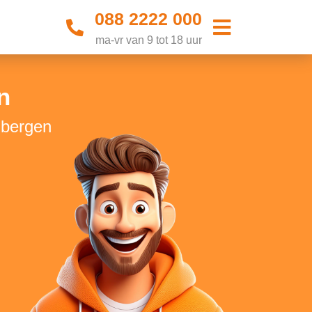
088 2222 000
ma-vr van 9 tot 18 uur
n
lbergen