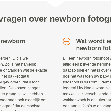
vragen over newborn fotog
n newborn
Wat wordt e
?
newborn fo
rgen. Dit is wel
Bij een newborn fotoshoot 
en. Zo is het namelijk
altijd een blijvende herinne
t te ontvangen wat de exacte
gaat zo snel en het is over 
in het pakket dat u
hoe het was toen uw baby 
oi geworden, dat u toch
fotoshoot is daarom uiterma
tellen. De kosten hangen
leggen! Uw kindje wordt va
u er graag bij wilt hebben.
makkelijk in verschillende 
 fotografen ook mogelijk om
wakker wordt is dat uitera
fotograaf dat de mooiste
een aantal foto’s te ontva