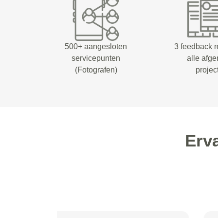
500+ aangesloten
3 feedback 
servicepunten
alle afg
(Fotografen)
projec
Erv