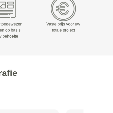
 toegewezen
Vaste prijs voor uw
fen op basis
totale project
w behoefte
afie