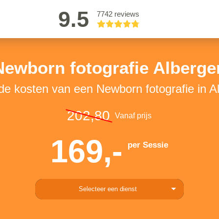
9.5
7742 reviews
Newborn fotografie Alberge
 de kosten van een Newborn fotografie in A
202,80
Vanaf prijs
169,-
per Sessie
Selecteer een dienst