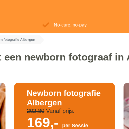
No-cure, no-pay
n fotografie Albergen
 een newborn fotograaf in
Newborn fotografie
Albergen
202,80
Vanaf prijs:
169,-
per Sessie