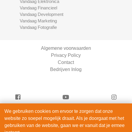
Vandaag Elektronica
Vandaag Financieel
Vandaag Development
Vandaag Marketing
Vandaag Fotografie
Algemene voorwaarden
Privacy Policy
Contact
Bedrijven Inlog
We gebruiken cookies om ervoor te zorgen dat onze
Vandaag Fotografie is onderdeel van
website zo soepel mogelijk draait. Als je doorgaat met het
ServiceRight B.V. | KVK 90914872
gebruiken van de website, gaan we er vanuit dat je ermee
© 2012 – 2026