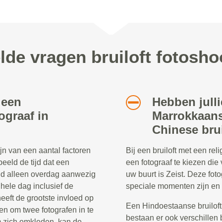
lde vragen bruiloft fotoshoo
 een
Hebben julli
ograaf in
Marrokkaans
Chinese brui
ijn van een aantal factoren
Bij een bruiloft met een re
beeld de tijd dat een
een fotograaf te kiezen die 
eld alleen overdag aanwezig
uw buurt is Zeist. Deze fo
e hele dag inclusief de
speciale momenten zijn en 
heeft de grootste invloed op
Een Hindoestaanse bruiloft
en om twee fotografen in te
bestaan er ook verschillen 
 zich omkleden, kan de