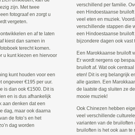
verschillend per familie. 
ezig zijn. Met twee
een Hindoestaanse bruiloft
 een fotograaf en zorgt u
veel eten en muziek. Voordat 
rdt vergeten.
verschillende stappen die 
ontwikkelen en af te laten
een Hindoestaanse bruilof
aaf kiest dan samen in
bijzondere dagen ook vast t
t fotoboek terecht komen.
Een Marokkaanse bruiloft wo
r u kunt kiezen en hiervoor
Er wordt nergens op bespa
bruiloft af. Wat ook centraa
ening kunt houden voor een
eten! Dit is erg belangrijk
et ongeveer €195 per uur.
alle gasten. Een Marokkaans
 is dan ook €1500. Dit is
de laatste dag sluiten ze d
en en is dus afhankelijk
mooie muziek!
k aan denken dat een
Ook Chinezen hebben eigen 
 de dag, maar ook daarna
veel verschillende culturele 
 van de foto’s en het
varianten van de bruiloften
 zo’n dag worden
bruiloften is het ook aan te