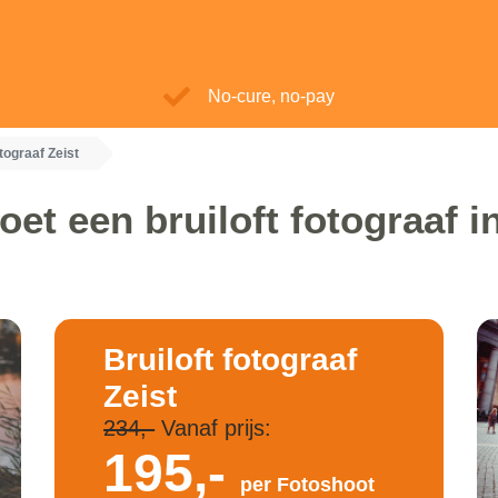
No-cure, no-pay
otograaf Zeist
oet een bruiloft fotograaf in
Bruiloft fotograaf
Zeist
234,-
Vanaf prijs:
195,-
per Fotoshoot