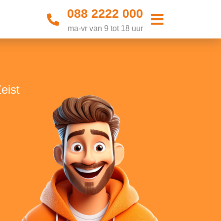
088 2222 000
ma-vr van 9 tot 18 uur
eist