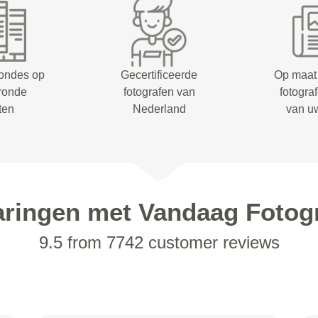
rondes op
Gecertificeerde
Op maat
eronde
fotografen van
fotogra
ten
Nederland
van u
aringen met Vandaag Fotogr
9.5 from 7742 customer reviews