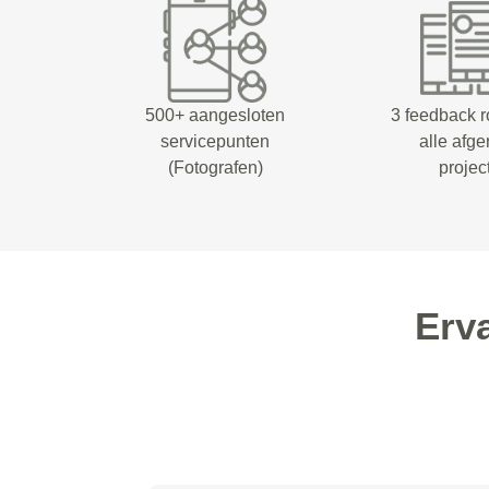
500+ aangesloten
3 feedback 
servicepunten
alle afg
(Fotografen)
projec
Erv