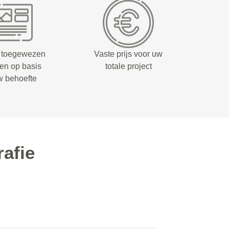
 toegewezen
Vaste prijs voor uw
fen op basis
totale project
w behoefte
afie