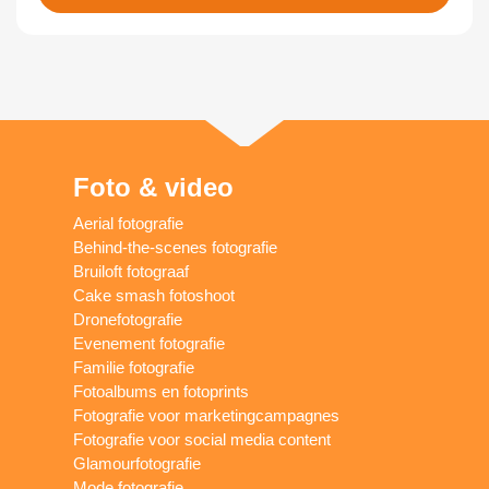
Foto & video
Aerial fotografie
Behind-the-scenes fotografie
Bruiloft fotograaf
Cake smash fotoshoot
Dronefotografie
Evenement fotografie
Familie fotografie
Fotoalbums en fotoprints
Fotografie voor marketingcampagnes
Fotografie voor social media content
Glamourfotografie
Mode fotografie