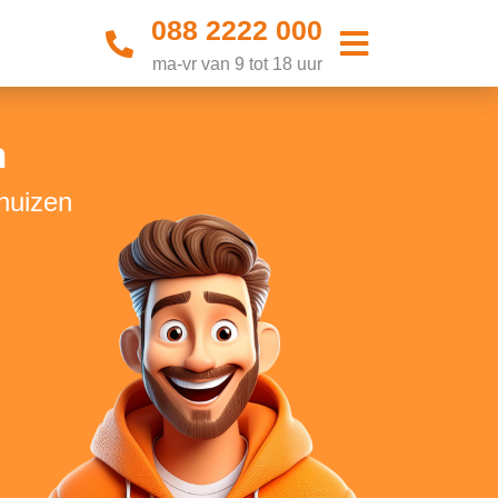
088 2222 000
ma-vr van 9 tot 18 uur
n
fhuizen