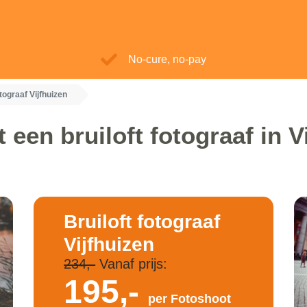
No-cure, no-pay
otograaf Vijfhuizen
 een bruiloft fotograaf in V
Bruiloft fotograaf
Vijfhuizen
234,-
Vanaf prijs:
195,-
per Fotoshoot