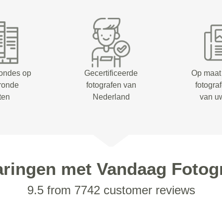
rondes op
Gecertificeerde
Op maat
eronde
fotografen van
fotogra
ten
Nederland
van u
aringen met Vandaag Fotogr
9.5 from 7742 customer reviews