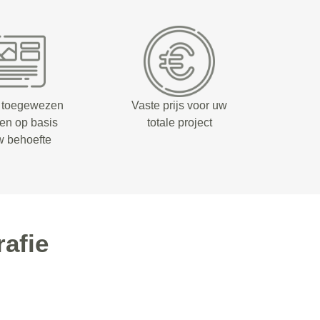
 toegewezen
Vaste prijs voor uw
fen op basis
totale project
w behoefte
afie