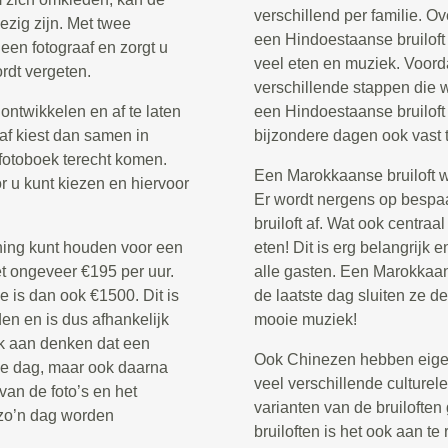
verschillend per familie. 
ezig zijn. Met twee
een Hindoestaanse bruiloft
 een fotograaf en zorgt u
veel eten en muziek. Voordat 
rdt vergeten.
verschillende stappen die 
ontwikkelen en af te laten
een Hindoestaanse bruilof
aaf kiest dan samen in
bijzondere dagen ook vast t
t fotoboek terecht komen.
Een Marokkaanse bruiloft wo
r u kunt kiezen en hiervoor
Er wordt nergens op bespa
bruiloft af. Wat ook centraa
ening kunt houden voor een
eten! Dit is erg belangrijk
et ongeveer €195 per uur.
alle gasten. Een Marokkaans
 is dan ook €1500. Dit is
de laatste dag sluiten ze d
en en is dus afhankelijk
mooie muziek!
k aan denken dat een
Ook Chinezen hebben eigen 
 de dag, maar ook daarna
veel verschillende culturele 
 van de foto’s en het
varianten van de bruiloften
 zo’n dag worden
bruiloften is het ook aan te