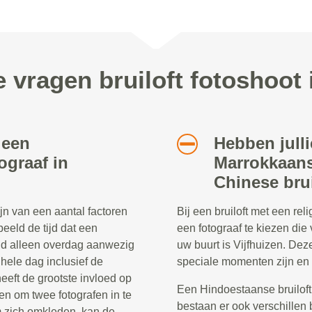
 vragen bruiloft fotoshoot 
 een
Hebben julli
ograaf in
Marrokkaans
Chinese brui
ijn van een aantal factoren
Bij een bruiloft met een re
beeld de tijd dat een
een fotograaf te kiezen die 
eld alleen overdag aanwezig
uw buurt is Vijfhuizen. De
e hele dag inclusief de
speciale momenten zijn en 
heeft de grootste invloed op
Een Hindoestaanse bruiloft
en om twee fotografen in te
bestaan er ook verschillen 
 zich omkleden, kan de