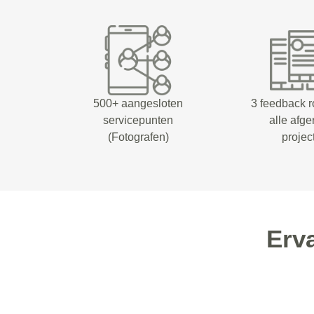
500+ aangesloten
3 feedback 
servicepunten
alle afg
(Fotografen)
projec
Erv