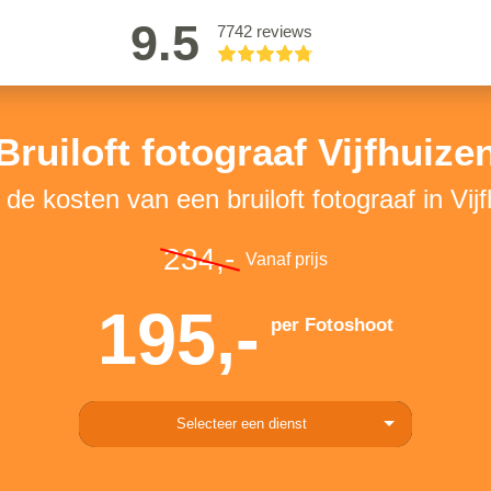
9.5
7742 reviews
Bruiloft fotograaf Vijfhuize
 de kosten van een bruiloft fotograaf in Vij
234,-
Vanaf prijs
195,-
per Fotoshoot
Selecteer een dienst