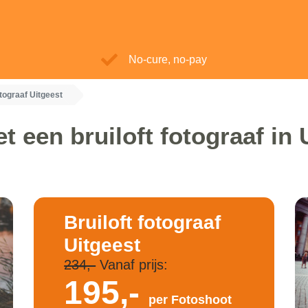
No-cure, no-pay
otograaf Uitgeest
t een bruiloft fotograaf in 
Bruiloft fotograaf
Uitgeest
234,-
Vanaf prijs:
195,-
per Fotoshoot