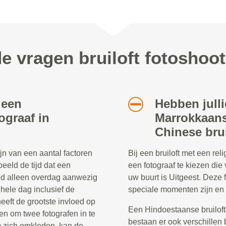
e vragen bruiloft fotoshoot
 een
Hebben julli
ograaf in
Marrokkaans
Chinese brui
ijn van een aantal factoren
Bij een bruiloft met een re
beeld de tijd dat een
een fotograaf te kiezen die 
eld alleen overdag aanwezig
uw buurt is Uitgeest. Deze
e hele dag inclusief de
speciale momenten zijn en 
heeft de grootste invloed op
Een Hindoestaanse bruiloft
en om twee fotografen in te
bestaan er ook verschillen 
 zich omkleden, kan de