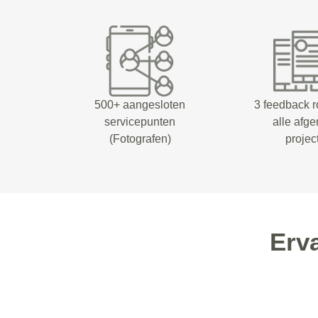
500+ aangesloten
3 feedback 
servicepunten
alle afg
(Fotografen)
projec
Erv