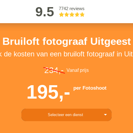
9.5
7742 reviews
Bruiloft fotograaf Uitgeest
k de kosten van een bruiloft fotograaf in Ui
234,-
Vanaf prijs
195,-
per Fotoshoot
Selecteer een dienst