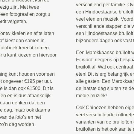
verschillend per familie. 
ezig zijn. Met twee
een Hindoestaanse bruiloft
 een fotograaf en zorgt u
veel eten en muziek. Voordat 
rdt vergeten.
verschillende stappen die 
ontwikkelen en af te laten
een Hindoestaanse bruilof
aaf kiest dan samen in
bijzondere dagen ook vast t
t fotoboek terecht komen.
Een Marokkaanse bruiloft wo
r u kunt kiezen en hiervoor
Er wordt nergens op bespa
bruiloft af. Wat ook centraa
ening kunt houden voor een
eten! Dit is erg belangrijk
et ongeveer €195 per uur.
alle gasten. Een Marokkaans
 is dan ook €1500. Dit is
de laatste dag sluiten ze d
en en is dus afhankelijk
mooie muziek!
k aan denken dat een
Ook Chinezen hebben eigen 
 de dag, maar ook daarna
veel verschillende culturele 
 van de foto’s en het
varianten van de bruiloften
 zo’n dag worden
bruiloften is het ook aan te