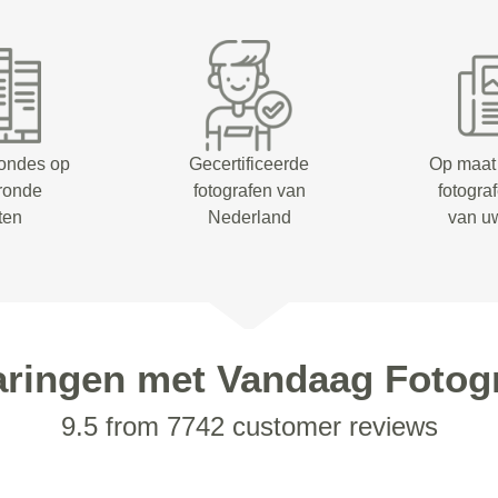
rondes op
Gecertificeerde
Op maat
eronde
fotografen van
fotogra
ten
Nederland
van u
aringen met Vandaag Fotogr
9.5 from 7742 customer reviews