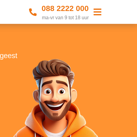
088 2222 000
ma-vr van 9 tot 18 uur
tgeest