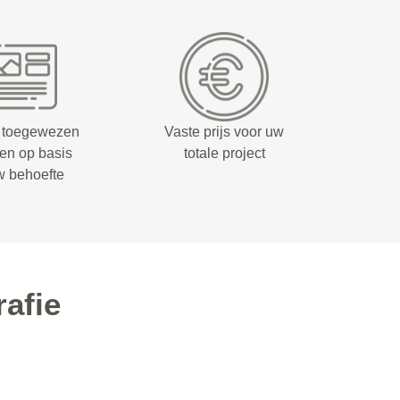
 toegewezen
Vaste prijs voor uw
fen op basis
totale project
w behoefte
afie