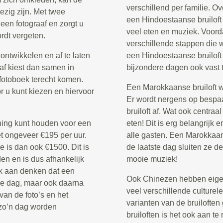
verschillend per familie. 
ezig zijn. Met twee
een Hindoestaanse bruiloft
 een fotograaf en zorgt u
veel eten en muziek. Voordat 
rdt vergeten.
verschillende stappen die 
ontwikkelen en af te laten
een Hindoestaanse bruilof
aaf kiest dan samen in
bijzondere dagen ook vast t
t fotoboek terecht komen.
Een Marokkaanse bruiloft wo
r u kunt kiezen en hiervoor
Er wordt nergens op bespa
bruiloft af. Wat ook centraa
ening kunt houden voor een
eten! Dit is erg belangrijk
et ongeveer €195 per uur.
alle gasten. Een Marokkaans
 is dan ook €1500. Dit is
de laatste dag sluiten ze d
en en is dus afhankelijk
mooie muziek!
k aan denken dat een
Ook Chinezen hebben eigen 
 de dag, maar ook daarna
veel verschillende culturele 
 van de foto’s en het
varianten van de bruiloften
 zo’n dag worden
bruiloften is het ook aan te