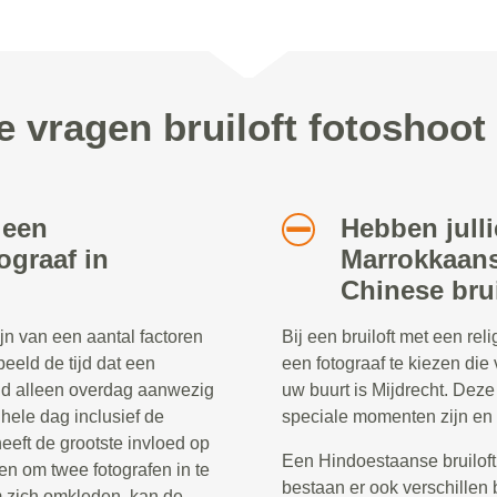
e vragen bruiloft fotoshoot 
 een
Hebben julli
ograaf in
Marrokkaans
Chinese brui
ijn van een aantal factoren
Bij een bruiloft met een re
beeld de tijd dat een
een fotograaf te kiezen die 
eld alleen overdag aanwezig
uw buurt is Mijdrecht. Dez
e hele dag inclusief de
speciale momenten zijn en 
heeft de grootste invloed op
Een Hindoestaanse bruiloft
en om twee fotografen in te
bestaan er ook verschillen 
 zich omkleden, kan de