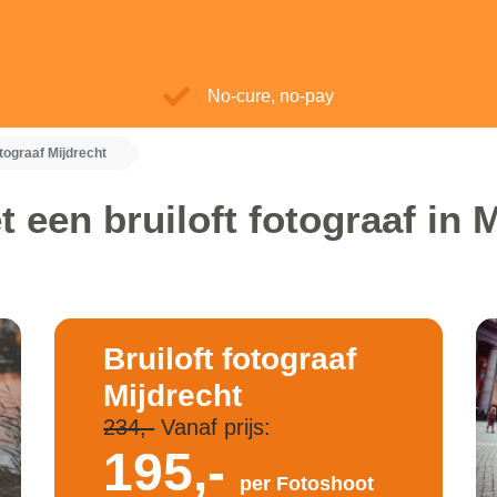
No-cure, no-pay
otograaf Mijdrecht
 een bruiloft fotograaf in 
Bruiloft fotograaf
Mijdrecht
234,-
Vanaf prijs:
195,-
per Fotoshoot