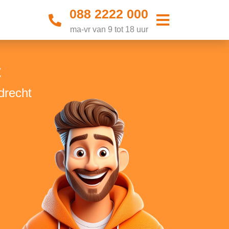
088 2222 000
ma-vr van 9 tot 18 uur
t
jdrecht