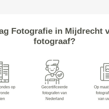
 Fotografie in Mijdrecht v
fotograaf?
rondes op
Gecertificeerde
Op maat
eronde
fotografen van
fotogra
ten
Nederland
van u