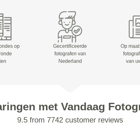
rondes op
Gecertificeerde
Op maat
eronde
fotografen van
fotogra
ten
Nederland
van u
aringen met Vandaag Fotogr
9.5 from 7742 customer reviews