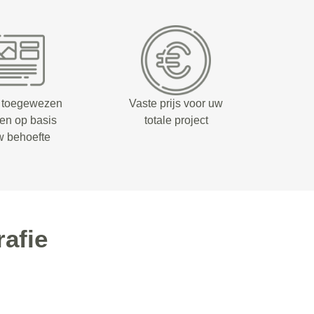
 toegewezen
Vaste prijs voor uw
fen op basis
totale project
w behoefte
afie