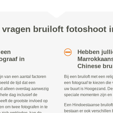
 vragen bruiloft fotoshoot
 een
Hebben julli
ograaf in
Marrokkaans
Chinese bru
ijn van een aantal factoren
Bij een bruiloft met een re
beeld de tijd dat een
een fotograaf te kiezen die 
eld alleen overdag aanwezig
uw buurt is Hoogezand. De
e hele dag inclusief de
speciale momenten zijn en 
heeft de grootste invloed op
Een Hindoestaanse bruiloft
en om twee fotografen in te
bestaan er ook verschillen 
 zich omkleden, kan de