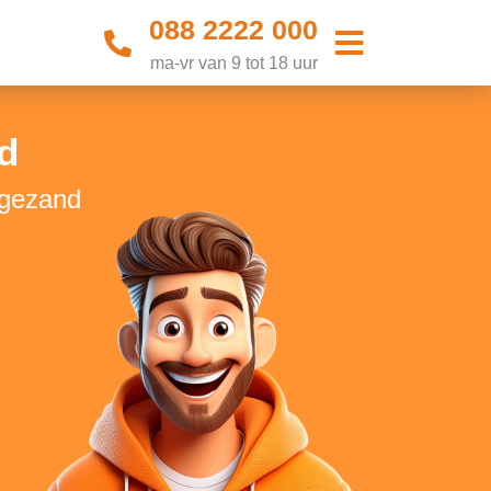
088 2222 000
ma-vr van 9 tot 18 uur
d
ogezand