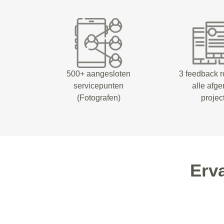
500+ aangesloten
3 feedback 
servicepunten
alle afg
(Fotografen)
projec
Erv