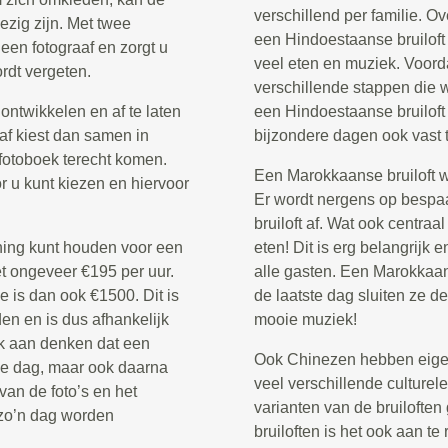
verschillend per familie. 
ezig zijn. Met twee
een Hindoestaanse bruiloft
 een fotograaf en zorgt u
veel eten en muziek. Voordat 
rdt vergeten.
verschillende stappen die 
ontwikkelen en af te laten
een Hindoestaanse bruilof
aaf kiest dan samen in
bijzondere dagen ook vast t
t fotoboek terecht komen.
Een Marokkaanse bruiloft wo
r u kunt kiezen en hiervoor
Er wordt nergens op bespa
bruiloft af. Wat ook centraa
ening kunt houden voor een
eten! Dit is erg belangrijk
et ongeveer €195 per uur.
alle gasten. Een Marokkaans
 is dan ook €1500. Dit is
de laatste dag sluiten ze d
en en is dus afhankelijk
mooie muziek!
k aan denken dat een
Ook Chinezen hebben eigen 
 de dag, maar ook daarna
veel verschillende culturele 
 van de foto’s en het
varianten van de bruiloften
 zo’n dag worden
bruiloften is het ook aan te