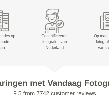
rondes op
Gecertificeerde
Op maat
eronde
fotografen van
fotogra
ten
Nederland
van u
aringen met Vandaag Fotogr
9.5 from 7742 customer reviews