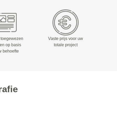
 toegewezen
Vaste prijs voor uw
fen op basis
totale project
w behoefte
afie