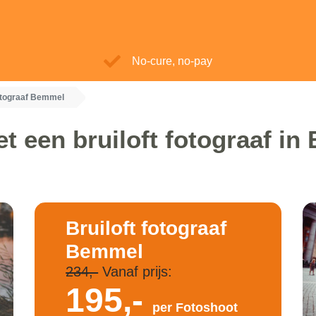
No-cure, no-pay
fotograaf Bemmel
t een bruiloft fotograaf i
Bruiloft fotograaf
Bemmel
234,-
Vanaf prijs:
195,-
per Fotoshoot