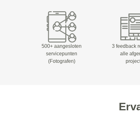
500+ aangesloten
3 feedback 
servicepunten
alle afg
(Fotografen)
projec
Erv