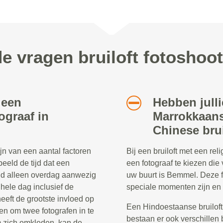
de vragen bruiloft fotoshoo
 een
Hebben julli
ograaf in
Marrokkaans
Chinese bru
ijn van een aantal factoren
Bij een bruiloft met een re
beeld de tijd dat een
een fotograaf te kiezen die 
eld alleen overdag aanwezig
uw buurt is Bemmel. Deze 
e hele dag inclusief de
speciale momenten zijn en 
heeft de grootste invloed op
Een Hindoestaanse bruiloft
en om twee fotografen in te
bestaan er ook verschillen 
 zich omkleden, kan de