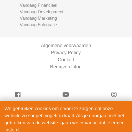
Vandaag Financieel
Vandaag Development
Vandaag Marketing
Vandaag Fotografie
Algemene voorwaarden
Privacy Policy
Contact
Bedrijven Inlog
We gebruiken cookies om ervoor te zorgen dat onze
Vandaag Fotografie is onderdeel van
website zo soepel mogelijk draait. Als je doorgaat met het
ServiceRight B.V. | KVK 90914872
gebruiken van de website, gaan we er vanuit dat je ermee
© 2012 – 2026
instemt.