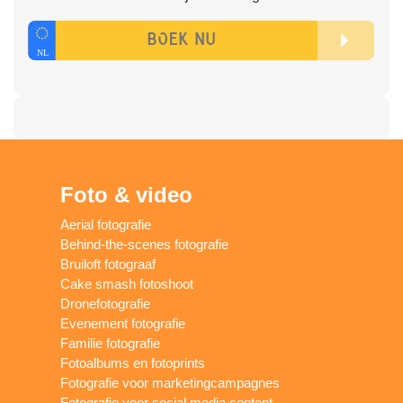
Foto & video
Aerial fotografie
Behind-the-scenes fotografie
Bruiloft fotograaf
Cake smash fotoshoot
Dronefotografie
Evenement fotografie
Familie fotografie
Fotoalbums en fotoprints
Fotografie voor marketingcampagnes
Fotografie voor social media content