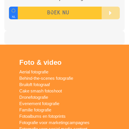
Foto & video
Aerial fotografie
Behind-the-scenes fotografie
Bruiloft fotograaf
Cake smash fotoshoot
Dronefotografie
Evenement fotografie
Familie fotografie
Fotoalbums en fotoprints
Fotografie voor marketingcampagnes
Fotografie voor social media content