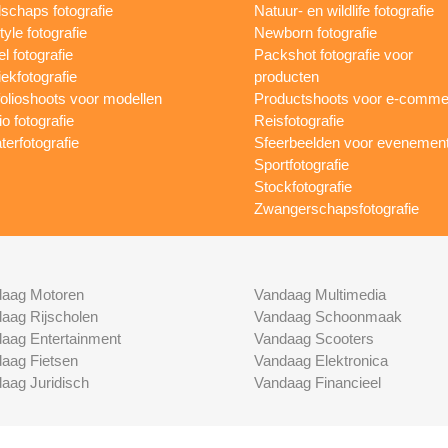
schaps fotografie
Natuur- en wildlife fotografie
tyle fotografie
Newborn fotografie
l fotografie
Packshot fotografie voor
ekfotografie
producten
folioshoots voor modellen
Productshoots voor e-comme
o fotografie
Reisfotografie
terfotografie
Sfeerbeelden voor evenemen
Sportfotografie
Stockfotografie
Zwangerschapsfotografie
aag Motoren
Vandaag Multimedia
aag Rijscholen
Vandaag Schoonmaak
aag Entertainment
Vandaag Scooters
aag Fietsen
Vandaag Elektronica
aag Juridisch
Vandaag Financieel