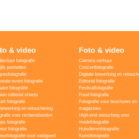
to & video
Foto & video
itectuur fotografie
Camera verhuur
jfs portretten
Concertfotografie
resfotografie
Digitale bewerking en retouch
orate event fotografie
Editorial fotografie
aire fotografie
Festivalfotografie
ion editorial shoots
Food fotografie
art fotografie
Fotografie voor brochures en
bewerking en retouchering
magazines
grafie voor reclameborden
High-end retouching voor
ps fotografie
modefotografie
ieur fotografie
Huisdierenfotografie
rieurfotografie voor vastgoed
Kunstfotografie