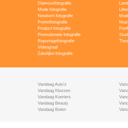
Glamourfotografie
Land
Mode fotografie
Lifes
Newborn fotografie
Mode
Portretfotografie
Muzi
Product fotografie
Port
Promotionele fotografie
Studi
Reportagefotografie
Thea
Videograaf
Zakelijke fotografie
Vandaag Auto's
Vand
Vandaag Klussen
Vand
Vandaag Koeriers
Vand
Vandaag Beauty
Vand
Vandaag Boten
Vand