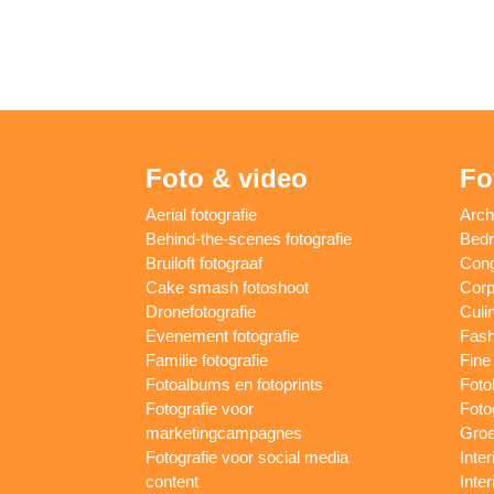
Foto & video
Fo
Aerial fotografie
Arch
Behind-the-scenes fotografie
Bedri
Bruiloft fotograaf
Cong
Cake smash fotoshoot
Corp
Dronefotografie
Culin
Evenement fotografie
Fash
Familie fotografie
Fine 
Fotoalbums en fotoprints
Foto
Fotografie voor
Foto
marketingcampagnes
Groe
Fotografie voor social media
Inter
content
Inte