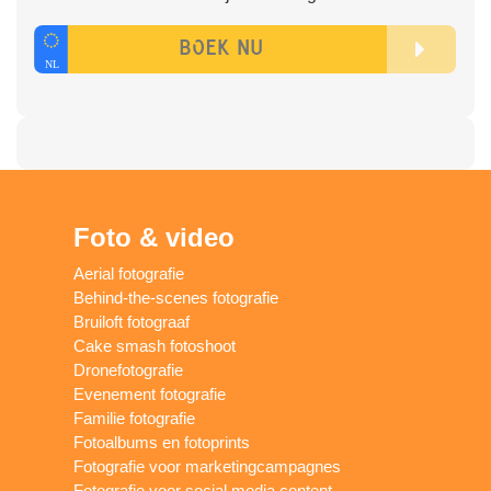
Foto & video
Aerial fotografie
Behind-the-scenes fotografie
Bruiloft fotograaf
Cake smash fotoshoot
Dronefotografie
Evenement fotografie
Familie fotografie
Fotoalbums en fotoprints
Fotografie voor marketingcampagnes
Fotografie voor social media content