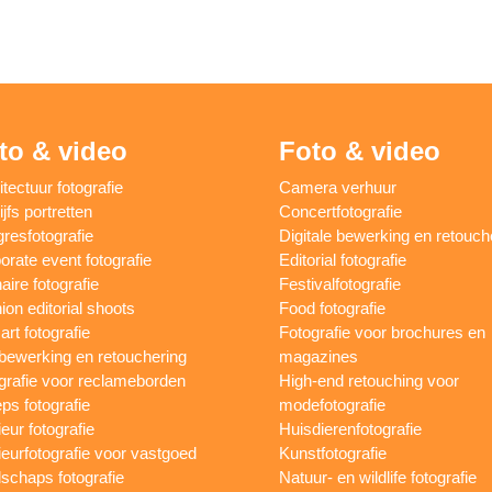
to & video
Foto & video
itectuur fotografie
Camera verhuur
jfs portretten
Concertfotografie
resfotografie
Digitale bewerking en retouch
orate event fotografie
Editorial fotografie
aire fotografie
Festivalfotografie
ion editorial shoots
Food fotografie
art fotografie
Fotografie voor brochures en
bewerking en retouchering
magazines
grafie voor reclameborden
High-end retouching voor
ps fotografie
modefotografie
ieur fotografie
Huisdierenfotografie
rieurfotografie voor vastgoed
Kunstfotografie
schaps fotografie
Natuur- en wildlife fotografie