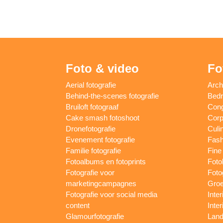
Foto & video
Fo
Aerial fotografie
Arch
Behind-the-scenes fotografie
Bedri
Bruiloft fotograaf
Cong
Cake smash fotoshoot
Corp
Dronefotografie
Culin
Evenement fotografie
Fash
Familie fotografie
Fine 
Fotoalbums en fotoprints
Foto
Fotografie voor
Foto
marketingcampagnes
Groe
Fotografie voor social media
Inter
content
Inte
Glamourfotografie
Land