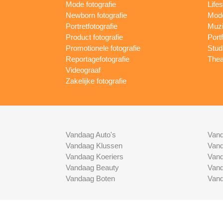
Mode fotografie
Lifes
Newborn fotografie
Mode
Portretfotografie
Muzi
Product fotografie
Port
Promotionele fotografie
Studi
Reportagefotografie
Thea
Videograaf
Zakelijke fotografie
Vandaag Auto's
Vand
Vandaag Klussen
Vand
Vandaag Koeriers
Vand
Vandaag Beauty
Vand
Vandaag Boten
Vand