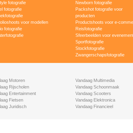
tyle fotografie
Newborn fotografie
l fotografie
Packshot fotografie voor
ekfotografie
producten
folioshoots voor modellen
Productshoots voor e-comme
o fotografie
Reisfotografie
terfotografie
Sfeerbeelden voor evenemen
Sportfotografie
Stockfotografie
Zwangerschapsfotografie
aag Motoren
Vandaag Multimedia
aag Rijscholen
Vandaag Schoonmaak
aag Entertainment
Vandaag Scooters
aag Fietsen
Vandaag Elektronica
aag Juridisch
Vandaag Financieel