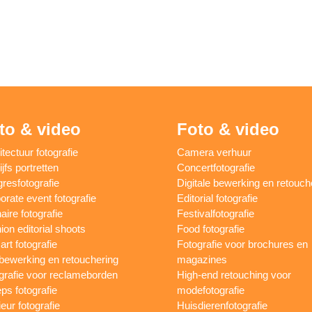
to & video
Foto & video
itectuur fotografie
Camera verhuur
jfs portretten
Concertfotografie
resfotografie
Digitale bewerking en retouch
orate event fotografie
Editorial fotografie
aire fotografie
Festivalfotografie
ion editorial shoots
Food fotografie
art fotografie
Fotografie voor brochures en
bewerking en retouchering
magazines
grafie voor reclameborden
High-end retouching voor
ps fotografie
modefotografie
ieur fotografie
Huisdierenfotografie