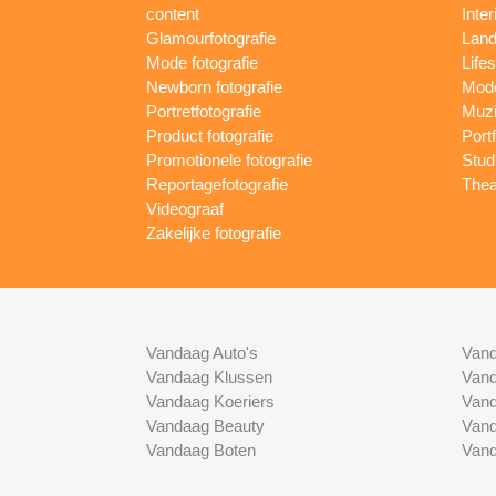
content
Inte
Glamourfotografie
Land
Mode fotografie
Lifes
Newborn fotografie
Mode
Portretfotografie
Muzi
Product fotografie
Port
Promotionele fotografie
Studi
Reportagefotografie
Thea
Videograaf
Zakelijke fotografie
Vandaag Auto's
Vand
Vandaag Klussen
Vand
Vandaag Koeriers
Vand
Vandaag Beauty
Vand
Vandaag Boten
Vand