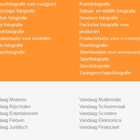
rieurfotografie voor vastgoed
Kunstfotografie
schaps fotografie
Natuur- en wildlife fotografie
tyle fotografie
Newborn fotografie
l fotografie
Packshot fotografie voor
ekfotografie
producten
folioshoots voor modellen
Productshoots voor e-comme
o fotografie
Reisfotografie
terfotografie
Sfeerbeelden voor evenemen
Sportfotografie
Stockfotografie
Zwangerschapsfotografie
aag Motoren
Vandaag Multimedia
aag Rijscholen
Vandaag Schoonmaak
aag Entertainment
Vandaag Scooters
aag Fietsen
Vandaag Elektronica
aag Juridisch
Vandaag Financieel