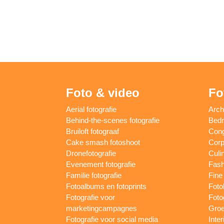
Foto & video
Fo
Aerial fotografie
Arch
Behind-the-scenes fotografie
Bedri
Bruiloft fotograaf
Cong
Cake smash fotoshoot
Corp
Dronefotografie
Culin
Evenement fotografie
Fash
Familie fotografie
Fine 
Fotoalbums en fotoprints
Foto
Fotografie voor
Foto
marketingcampagnes
Groe
Fotografie voor social media
Inter