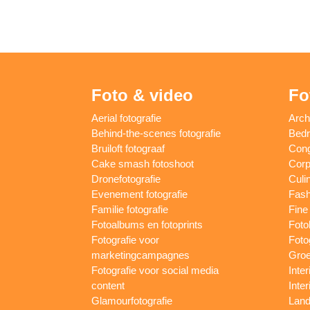
Foto & video
Fo
Aerial fotografie
Arch
Behind-the-scenes fotografie
Bedri
Bruiloft fotograaf
Cong
Cake smash fotoshoot
Corp
Dronefotografie
Culin
Evenement fotografie
Fash
Familie fotografie
Fine 
Fotoalbums en fotoprints
Foto
Fotografie voor
Foto
marketingcampagnes
Groe
Fotografie voor social media
Inter
content
Inte
Glamourfotografie
Land