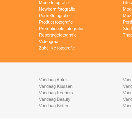
Mode fotografie
Lifes
Newborn fotografie
Mode
Portretfotografie
Muzi
Product fotografie
Port
Promotionele fotografie
Studi
Reportagefotografie
Thea
Videograaf
Zakelijke fotografie
Vandaag Auto's
Vand
Vandaag Klussen
Vand
Vandaag Koeriers
Vand
Vandaag Beauty
Vand
Vandaag Boten
Vand