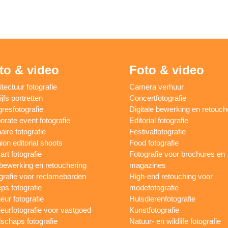
to & video
Foto & video
itectuur fotografie
Camera verhuur
jfs portretten
Concertfotografie
resfotografie
Digitale bewerking en retouch
orate event fotografie
Editorial fotografie
aire fotografie
Festivalfotografie
ion editorial shoots
Food fotografie
art fotografie
Fotografie voor brochures en
bewerking en retouchering
magazines
grafie voor reclameborden
High-end retouching voor
ps fotografie
modefotografie
ieur fotografie
Huisdierenfotografie
rieurfotografie voor vastgoed
Kunstfotografie
schaps fotografie
Natuur- en wildlife fotografie