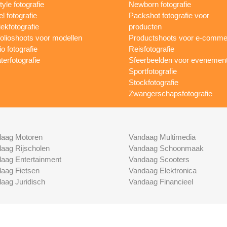
tyle fotografie
Newborn fotografie
l fotografie
Packshot fotografie voor
ekfotografie
producten
folioshoots voor modellen
Productshoots voor e-comme
o fotografie
Reisfotografie
terfotografie
Sfeerbeelden voor evenemen
Sportfotografie
Stockfotografie
Zwangerschapsfotografie
aag Motoren
Vandaag Multimedia
aag Rijscholen
Vandaag Schoonmaak
aag Entertainment
Vandaag Scooters
aag Fietsen
Vandaag Elektronica
aag Juridisch
Vandaag Financieel