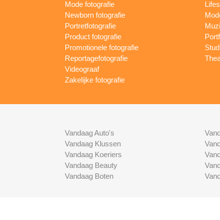
Mode fotografie
Lifes
Newborn fotografie
Mode
Portretfotografie
Muzi
Product fotografie
Port
Promotionele fotografie
Studi
Reportagefotografie
Thea
Videograaf
Zakelijke fotografie
Vandaag Auto's
Vand
Vandaag Klussen
Vand
Vandaag Koeriers
Vand
Vandaag Beauty
Vand
Vandaag Boten
Vand