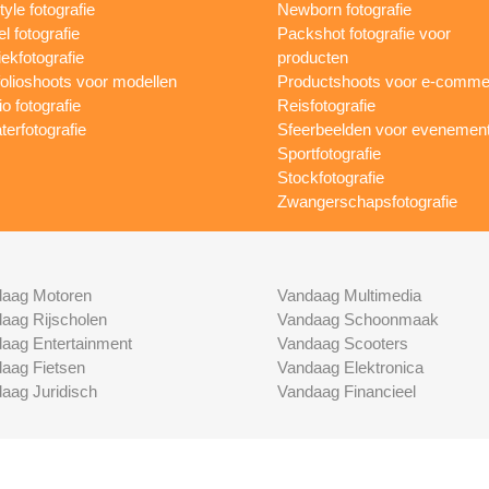
tyle fotografie
Newborn fotografie
l fotografie
Packshot fotografie voor
ekfotografie
producten
folioshoots voor modellen
Productshoots voor e-comme
o fotografie
Reisfotografie
terfotografie
Sfeerbeelden voor evenemen
Sportfotografie
Stockfotografie
Zwangerschapsfotografie
aag Motoren
Vandaag Multimedia
aag Rijscholen
Vandaag Schoonmaak
aag Entertainment
Vandaag Scooters
aag Fietsen
Vandaag Elektronica
aag Juridisch
Vandaag Financieel