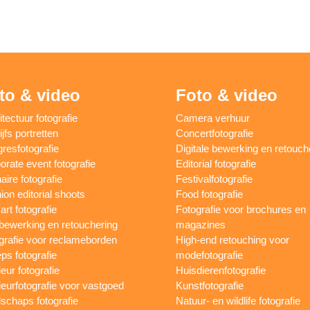
to & video
Foto & video
itectuur fotografie
Camera verhuur
jfs portretten
Concertfotografie
resfotografie
Digitale bewerking en retouch
orate event fotografie
Editorial fotografie
aire fotografie
Festivalfotografie
ion editorial shoots
Food fotografie
art fotografie
Fotografie voor brochures en
bewerking en retouchering
magazines
grafie voor reclameborden
High-end retouching voor
ps fotografie
modefotografie
ieur fotografie
Huisdierenfotografie
rieurfotografie voor vastgoed
Kunstfotografie
schaps fotografie
Natuur- en wildlife fotografie