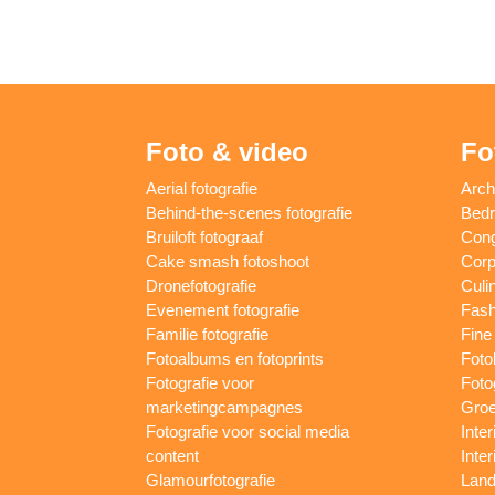
Foto & video
Fo
Aerial fotografie
Arch
Behind-the-scenes fotografie
Bedri
Bruiloft fotograaf
Cong
Cake smash fotoshoot
Corp
Dronefotografie
Culin
Evenement fotografie
Fash
Familie fotografie
Fine 
Fotoalbums en fotoprints
Foto
Fotografie voor
Foto
marketingcampagnes
Groe
Fotografie voor social media
Inter
content
Inte
Glamourfotografie
Land