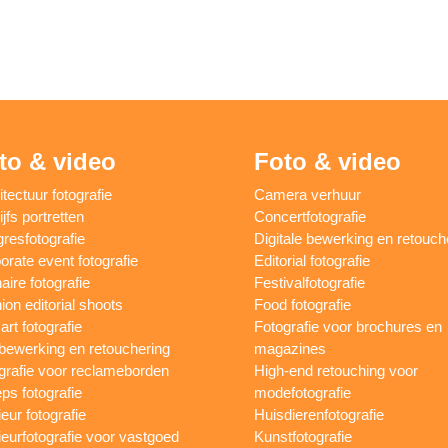
to & video
Foto & video
itectuur fotografie
Camera verhuur
jfs portretten
Concertfotografie
resfotografie
Digitale bewerking en retouch
orate event fotografie
Editorial fotografie
aire fotografie
Festivalfotografie
ion editorial shoots
Food fotografie
art fotografie
Fotografie voor brochures en
bewerking en retouchering
magazines
grafie voor reclameborden
High-end retouching voor
ps fotografie
modefotografie
ieur fotografie
Huisdierenfotografie
rieurfotografie voor vastgoed
Kunstfotografie