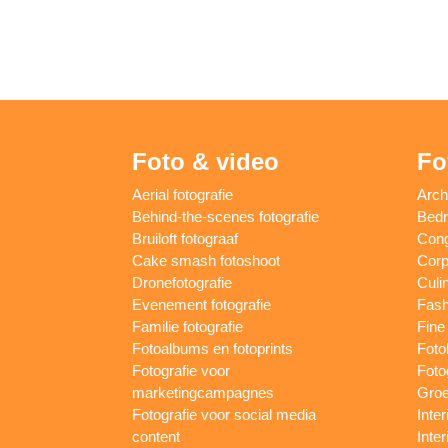
Foto & video
Fo
Aerial fotografie
Arch
Behind-the-scenes fotografie
Bedri
Bruiloft fotograaf
Cong
Cake smash fotoshoot
Corp
Dronefotografie
Culin
Evenement fotografie
Fash
Familie fotografie
Fine 
Fotoalbums en fotoprints
Foto
Fotografie voor
Foto
marketingcampagnes
Groe
Fotografie voor social media
Inter
content
Inte