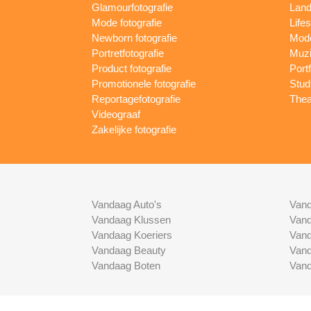
Glamourfotografie
Land
Mode fotografie
Lifes
Newborn fotografie
Mode
Portretfotografie
Muzi
Product fotografie
Port
Promotionele fotografie
Studi
Reportagefotografie
Thea
Videograaf
Zakelijke fotografie
Vandaag Auto's
Vand
Vandaag Klussen
Vand
Vandaag Koeriers
Vand
Vandaag Beauty
Vand
Vandaag Boten
Vand