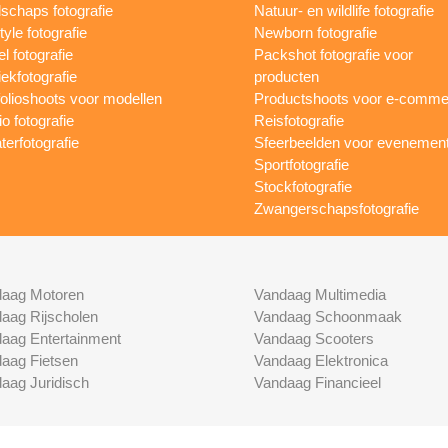
schaps fotografie
Natuur- en wildlife fotografie
tyle fotografie
Newborn fotografie
l fotografie
Packshot fotografie voor
ekfotografie
producten
folioshoots voor modellen
Productshoots voor e-comme
o fotografie
Reisfotografie
terfotografie
Sfeerbeelden voor evenemen
Sportfotografie
Stockfotografie
Zwangerschapsfotografie
aag Motoren
Vandaag Multimedia
aag Rijscholen
Vandaag Schoonmaak
aag Entertainment
Vandaag Scooters
aag Fietsen
Vandaag Elektronica
aag Juridisch
Vandaag Financieel