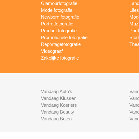
Glamourfotografie
Land
Mode fotografie
Lifes
Newborn fotografie
Mode
Portretfotografie
Muzi
Product fotografie
Port
Promotionele fotografie
Studi
Reportagefotografie
Thea
Videograaf
Zakelijke fotografie
Vandaag Auto's
Vand
Vandaag Klussen
Vand
Vandaag Koeriers
Vand
Vandaag Beauty
Vand
Vandaag Boten
Vand