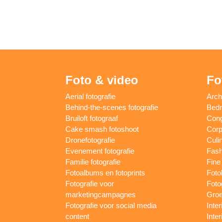
Foto & video
Fo
Aerial fotografie
Arch
Behind-the-scenes fotografie
Bedri
Bruiloft fotograaf
Cong
Cake smash fotoshoot
Corp
Dronefotografie
Culin
Evenement fotografie
Fash
Familie fotografie
Fine 
Fotoalbums en fotoprints
Foto
Fotografie voor
Foto
marketingcampagnes
Groe
Fotografie voor social media
Inter
content
Inte