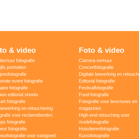
to & video
Foto & video
itectuur fotografie
Camera verhuur
jfs portretten
Concertfotografie
resfotografie
Digitale bewerking en retouch
orate event fotografie
Editorial fotografie
aire fotografie
Festivalfotografie
ion editorial shoots
Food fotografie
art fotografie
Fotografie voor brochures en
bewerking en retouchering
magazines
grafie voor reclameborden
High-end retouching voor
ps fotografie
modefotografie
ieur fotografie
Huisdierenfotografie
rieurfotografie voor vastgoed
Kunstfotografie