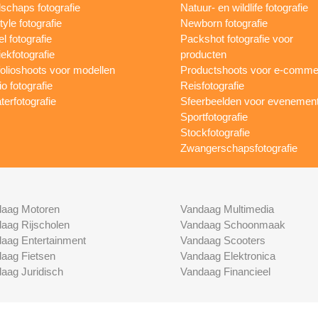
schaps fotografie
Natuur- en wildlife fotografie
tyle fotografie
Newborn fotografie
l fotografie
Packshot fotografie voor
ekfotografie
producten
folioshoots voor modellen
Productshoots voor e-comme
o fotografie
Reisfotografie
terfotografie
Sfeerbeelden voor evenemen
Sportfotografie
Stockfotografie
Zwangerschapsfotografie
aag Motoren
Vandaag Multimedia
aag Rijscholen
Vandaag Schoonmaak
aag Entertainment
Vandaag Scooters
aag Fietsen
Vandaag Elektronica
aag Juridisch
Vandaag Financieel