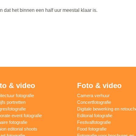
dat het binnen een half uur meestal klaar is.
to & video
Foto & video
itectuur fotografie
Camera verhuur
jfs portretten
Concertfotografie
resfotografie
Digitale bewerking en retouch
orate event fotografie
Editorial fotografie
aire fotografie
Festivalfotografie
ion editorial shoots
Food fotografie
art fotografie
Fotografie voor brochures en