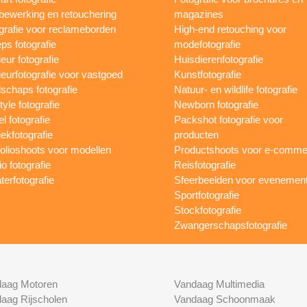
bewerking en retouchering
magazines
grafie voor reclameborden
High-end retouching voor
ps fotografie
modefotografie
ieur fotografie
Huisdierenfotografie
rieurfotografie voor vastgoed
Kunstfotografie
schaps fotografie
Natuur- en wildlife fotografie
tyle fotografie
Newborn fotografie
l fotografie
Packshot fotografie voor
ekfotografie
producten
folioshoots voor modellen
Productshoots voor e-comme
o fotografie
Reisfotografie
terfotografie
Sfeerbeelden voor evenemen
Sportfotografie
Stockfotografie
Zwangerschapsfotografie
aag Motoren
Vandaag Multimedia
aag Rijscholen
Vandaag Schoonmaak