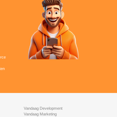
rce
ten
Vandaag Development
Vandaag Marketing