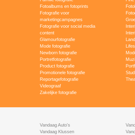
Fotoalbums en fotoprints
Foto
Fotografie voor
Foto
marketingcampagnes
Groe
Fotografie voor social media
Inter
content
Inte
Glamourfotografie
Land
Mode fotografie
Lifes
Newborn fotografie
Mode
Portretfotografie
Muzi
Product fotografie
Port
Promotionele fotografie
Studi
Reportagefotografie
Thea
Videograaf
Zakelijke fotografie
Vandaag Auto's
Vand
Vandaag Klussen
Vand