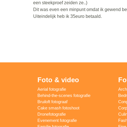
een steekproef zeiden ze..)
Dit was even een minpunt omdat ik gewend ben 
Uiteindelijk heb ik 35euro betaald.
Foto & video
Fo
Aerial fotografie
Arch
Behind-the-scenes fotografie
Bedri
Bruiloft fotograaf
Cong
Cake smash fotoshoot
Corp
Dronefotografie
Culin
Evenement fotografie
Fash
Familie fotografie
Fine 