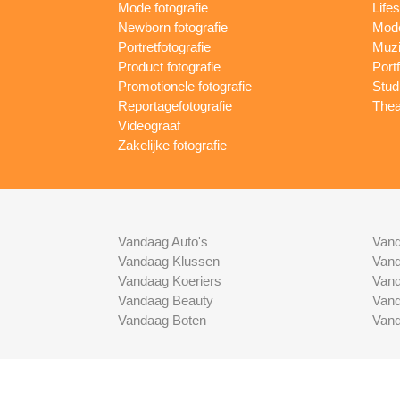
Mode fotografie
Lifes
Newborn fotografie
Mode
Portretfotografie
Muzi
Product fotografie
Port
Promotionele fotografie
Studi
Reportagefotografie
Thea
Videograaf
Zakelijke fotografie
Vandaag Auto's
Vand
Vandaag Klussen
Vand
Vandaag Koeriers
Vand
Vandaag Beauty
Vand
Vandaag Boten
Vand