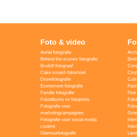
Foto & video
Fo
Aerial fotografie
Arch
Behind-the-scenes fotografie
Bedri
Bruiloft fotograaf
Cong
Cake smash fotoshoot
Corp
Dronefotografie
Culin
Evenement fotografie
Fash
Familie fotografie
Fine 
Fotoalbums en fotoprints
Foto
Fotografie voor
Foto
marketingcampagnes
Groe
Fotografie voor social media
Inter
content
Inte
Glamourfotografie
Land