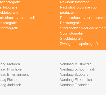
tyle fotografie
Newborn fotografie
l fotografie
Packshot fotografie voor
ekfotografie
producten
folioshoots voor modellen
Productshoots voor e-comme
o fotografie
Reisfotografie
terfotografie
Sfeerbeelden voor evenemen
Sportfotografie
Stockfotografie
Zwangerschapsfotografie
aag Motoren
Vandaag Multimedia
aag Rijscholen
Vandaag Schoonmaak
aag Entertainment
Vandaag Scooters
aag Fietsen
Vandaag Elektronica
aag Juridisch
Vandaag Financieel