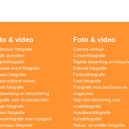
to & video
Foto & video
itectuur fotografie
Camera verhuur
jfs portretten
Concertfotografie
resfotografie
Digitale bewerking en retouch
orate event fotografie
Editorial fotografie
aire fotografie
Festivalfotografie
ion editorial shoots
Food fotografie
art fotografie
Fotografie voor brochures en
bewerking en retouchering
magazines
grafie voor reclameborden
High-end retouching voor
ps fotografie
modefotografie
ieur fotografie
Huisdierenfotografie
rieurfotografie voor vastgoed
Kunstfotografie
schaps fotografie
Natuur- en wildlife fotografie