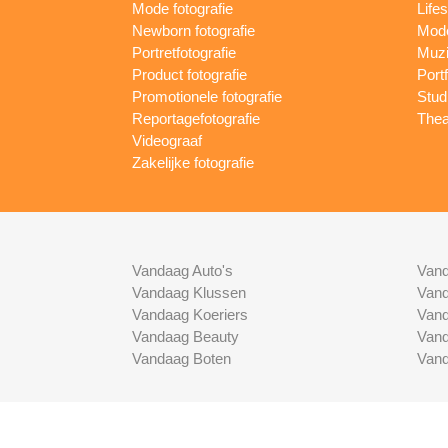
Mode fotografie
Lifes
Newborn fotografie
Mode
Portretfotografie
Muzi
Product fotografie
Port
Promotionele fotografie
Studi
Reportagefotografie
Thea
Videograaf
Zakelijke fotografie
Vandaag Auto's
Vand
Vandaag Klussen
Vand
Vandaag Koeriers
Vand
Vandaag Beauty
Vand
Vandaag Boten
Vand