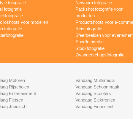
tyle fotografie
Newborn fotografie
l fotografie
Packshot fotografie voor
ekfotografie
producten
folioshoots voor modellen
Productshoots voor e-comme
o fotografie
Reisfotografie
terfotografie
Sfeerbeelden voor evenemen
Sportfotografie
Stockfotografie
Zwangerschapsfotografie
aag Motoren
Vandaag Multimedia
aag Rijscholen
Vandaag Schoonmaak
aag Entertainment
Vandaag Scooters
aag Fietsen
Vandaag Elektronica
aag Juridisch
Vandaag Financieel