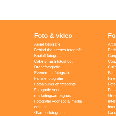
Foto & video
Fo
Aerial fotografie
Arch
Behind-the-scenes fotografie
Bedri
Bruiloft fotograaf
Cong
Cake smash fotoshoot
Corp
Dronefotografie
Culin
Evenement fotografie
Fash
Familie fotografie
Fine 
Fotoalbums en fotoprints
Foto
Fotografie voor
Foto
marketingcampagnes
Groe
Fotografie voor social media
Inter
content
Inte
Glamourfotografie
Land