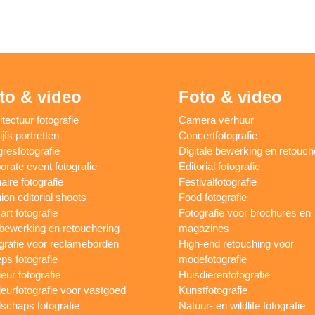
to & video
Foto & video
itectuur fotografie
Camera verhuur
jfs portretten
Concertfotografie
resfotografie
Digitale bewerking en retouch
orate event fotografie
Editorial fotografie
aire fotografie
Festivalfotografie
ion editorial shoots
Food fotografie
art fotografie
Fotografie voor brochures en
bewerking en retouchering
magazines
grafie voor reclameborden
High-end retouching voor
ps fotografie
modefotografie
ieur fotografie
Huisdierenfotografie
rieurfotografie voor vastgoed
Kunstfotografie
schaps fotografie
Natuur- en wildlife fotografie