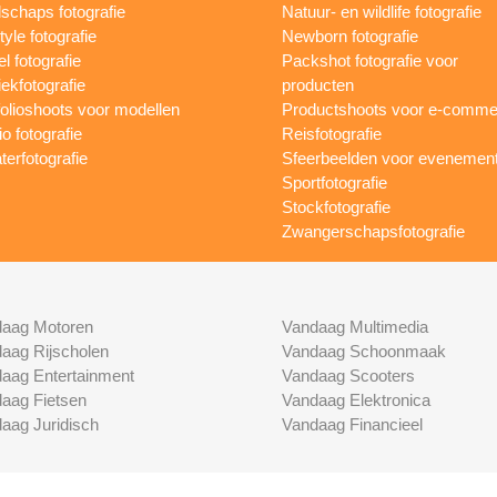
schaps fotografie
Natuur- en wildlife fotografie
tyle fotografie
Newborn fotografie
l fotografie
Packshot fotografie voor
ekfotografie
producten
folioshoots voor modellen
Productshoots voor e-comme
o fotografie
Reisfotografie
terfotografie
Sfeerbeelden voor evenemen
Sportfotografie
Stockfotografie
Zwangerschapsfotografie
aag Motoren
Vandaag Multimedia
aag Rijscholen
Vandaag Schoonmaak
aag Entertainment
Vandaag Scooters
aag Fietsen
Vandaag Elektronica
aag Juridisch
Vandaag Financieel