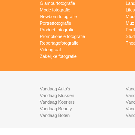
Glamourfotografie
Land
Mode fotografie
Lifes
Newborn fotografie
Mode
Portretfotografie
Muzi
Product fotografie
Port
Promotionele fotografie
Studi
Reportagefotografie
Thea
Videograaf
Zakelijke fotografie
Vandaag Auto's
Vand
Vandaag Klussen
Vand
Vandaag Koeriers
Vand
Vandaag Beauty
Vand
Vandaag Boten
Vand