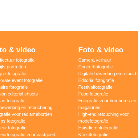
to & video
Foto & video
itectuur fotografie
Camera verhuur
jfs portretten
Concertfotografie
resfotografie
Digitale bewerking en retouch
orate event fotografie
Editorial fotografie
aire fotografie
Festivalfotografie
ion editorial shoots
Food fotografie
art fotografie
Fotografie voor brochures en
bewerking en retouchering
magazines
grafie voor reclameborden
High-end retouching voor
ps fotografie
modefotografie
ieur fotografie
Huisdierenfotografie
rieurfotografie voor vastgoed
Kunstfotografie