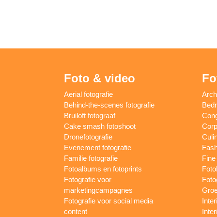
Foto & video
Fo
Aerial fotografie
Arch
Behind-the-scenes fotografie
Bedri
Bruiloft fotograaf
Cong
Cake smash fotoshoot
Corp
Dronefotografie
Culin
Evenement fotografie
Fash
Familie fotografie
Fine 
Fotoalbums en fotoprints
Foto
Fotografie voor
Foto
marketingcampagnes
Groe
Fotografie voor social media
Inter
content
Inte