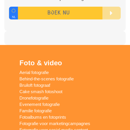
Foto & video
Aerial fotografie
Behind-the-scenes fotografie
Bruiloft fotograaf
Cake smash fotoshoot
Dronefotografie
Evenement fotografie
Familie fotografie
Fotoalbums en fotoprints
Fotografie voor marketingcampagnes
Fotografie voor social media content