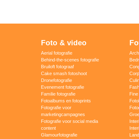
Foto & video
Fo
Aerial fotografie
Arch
Behind-the-scenes fotografie
Bedri
Bruiloft fotograaf
Cong
Cake smash fotoshoot
Corp
Dronefotografie
Culin
Evenement fotografie
Fash
Familie fotografie
Fine 
Fotoalbums en fotoprints
Foto
Fotografie voor
Foto
marketingcampagnes
Groe
Fotografie voor social media
Inter
content
Inte
Glamourfotografie
Land