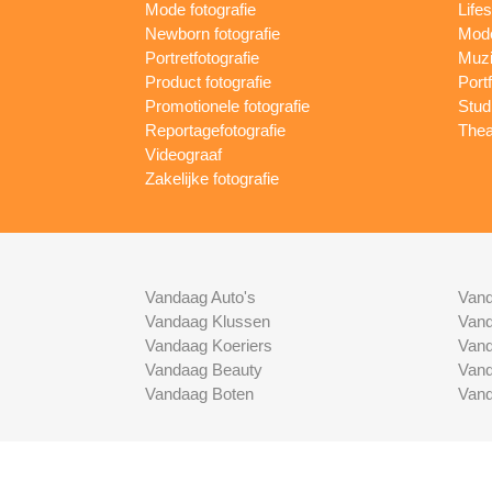
Mode fotografie
Lifes
Newborn fotografie
Mode
Portretfotografie
Muzi
Product fotografie
Port
Promotionele fotografie
Studi
Reportagefotografie
Thea
Videograaf
Zakelijke fotografie
Vandaag Auto's
Vand
Vandaag Klussen
Vand
Vandaag Koeriers
Vand
Vandaag Beauty
Vand
Vandaag Boten
Vand