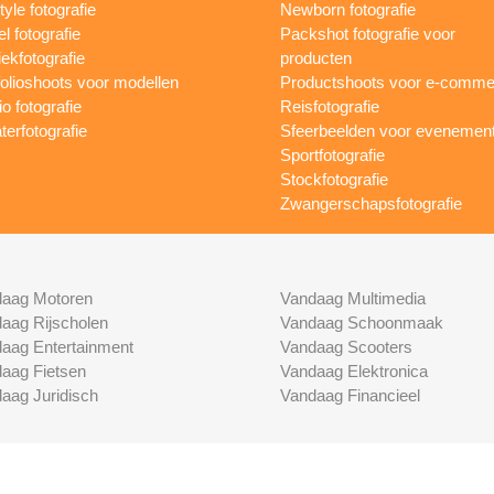
tyle fotografie
Newborn fotografie
l fotografie
Packshot fotografie voor
ekfotografie
producten
folioshoots voor modellen
Productshoots voor e-comme
o fotografie
Reisfotografie
terfotografie
Sfeerbeelden voor evenemen
Sportfotografie
Stockfotografie
Zwangerschapsfotografie
aag Motoren
Vandaag Multimedia
aag Rijscholen
Vandaag Schoonmaak
aag Entertainment
Vandaag Scooters
aag Fietsen
Vandaag Elektronica
aag Juridisch
Vandaag Financieel