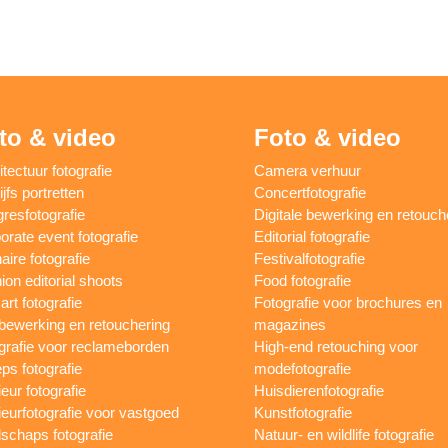
to & video
Foto & video
itectuur fotografie
Camera verhuur
jfs portretten
Concertfotografie
resfotografie
Digitale bewerking en retouch
orate event fotografie
Editorial fotografie
aire fotografie
Festivalfotografie
ion editorial shoots
Food fotografie
art fotografie
Fotografie voor brochures en
bewerking en retouchering
magazines
grafie voor reclameborden
High-end retouching voor
ps fotografie
modefotografie
ieur fotografie
Huisdierenfotografie
rieurfotografie voor vastgoed
Kunstfotografie
schaps fotografie
Natuur- en wildlife fotografie