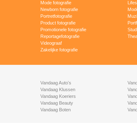
Mode fotografie
Lifes
Newborn fotografie
Mode
Portretfotografie
Muzi
Product fotografie
Port
Promotionele fotografie
Studi
Reportagefotografie
Thea
Videograaf
Zakelijke fotografie
Vandaag Auto's
Vand
Vandaag Klussen
Vand
Vandaag Koeriers
Vand
Vandaag Beauty
Vand
Vandaag Boten
Vand