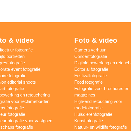
to & video
Foto & video
itectuur fotografie
Camera verhuur
jfs portretten
Concertfotografie
resfotografie
Digitale bewerking en retouch
orate event fotografie
Editorial fotografie
aire fotografie
Festivalfotografie
ion editorial shoots
Food fotografie
art fotografie
Fotografie voor brochures en
bewerking en retouchering
magazines
grafie voor reclameborden
High-end retouching voor
ps fotografie
modefotografie
ieur fotografie
Huisdierenfotografie
rieurfotografie voor vastgoed
Kunstfotografie
schaps fotografie
Natuur- en wildlife fotografie