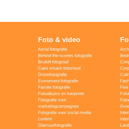
Foto & video
Fo
Aerial fotografie
Arch
Behind-the-scenes fotografie
Bedri
Bruiloft fotograaf
Cong
Cake smash fotoshoot
Corp
Dronefotografie
Culin
Evenement fotografie
Fash
Familie fotografie
Fine 
Fotoalbums en fotoprints
Foto
Fotografie voor
Foto
marketingcampagnes
Groe
Fotografie voor social media
Inter
content
Inte
Glamourfotografie
Land