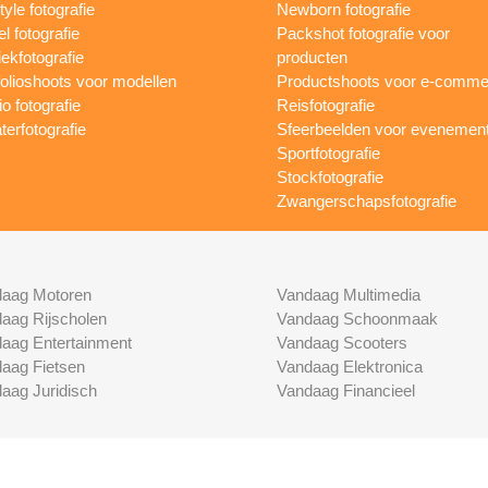
tyle fotografie
Newborn fotografie
l fotografie
Packshot fotografie voor
ekfotografie
producten
folioshoots voor modellen
Productshoots voor e-comme
o fotografie
Reisfotografie
terfotografie
Sfeerbeelden voor evenemen
Sportfotografie
Stockfotografie
Zwangerschapsfotografie
aag Motoren
Vandaag Multimedia
aag Rijscholen
Vandaag Schoonmaak
aag Entertainment
Vandaag Scooters
aag Fietsen
Vandaag Elektronica
aag Juridisch
Vandaag Financieel