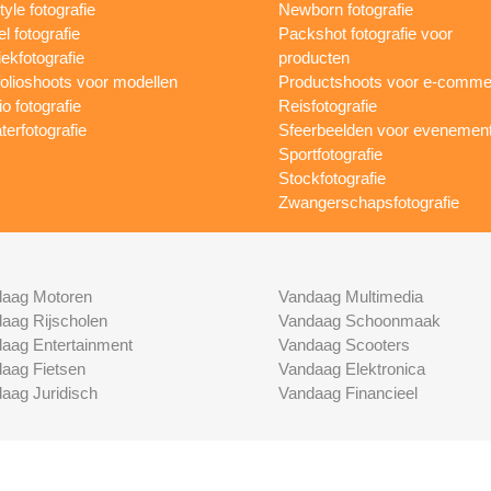
tyle fotografie
Newborn fotografie
l fotografie
Packshot fotografie voor
ekfotografie
producten
folioshoots voor modellen
Productshoots voor e-comme
o fotografie
Reisfotografie
terfotografie
Sfeerbeelden voor evenemen
Sportfotografie
Stockfotografie
Zwangerschapsfotografie
aag Motoren
Vandaag Multimedia
aag Rijscholen
Vandaag Schoonmaak
aag Entertainment
Vandaag Scooters
aag Fietsen
Vandaag Elektronica
aag Juridisch
Vandaag Financieel