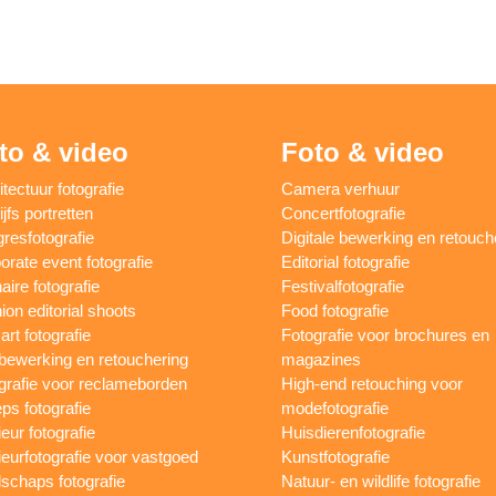
to & video
Foto & video
itectuur fotografie
Camera verhuur
jfs portretten
Concertfotografie
resfotografie
Digitale bewerking en retouch
orate event fotografie
Editorial fotografie
aire fotografie
Festivalfotografie
ion editorial shoots
Food fotografie
art fotografie
Fotografie voor brochures en
bewerking en retouchering
magazines
grafie voor reclameborden
High-end retouching voor
ps fotografie
modefotografie
ieur fotografie
Huisdierenfotografie
rieurfotografie voor vastgoed
Kunstfotografie
schaps fotografie
Natuur- en wildlife fotografie