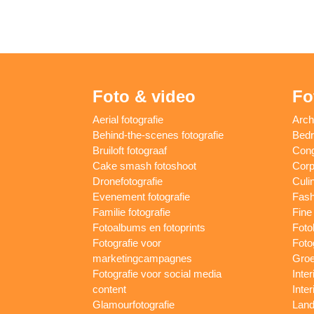
Foto & video
Fo
Aerial fotografie
Arch
Behind-the-scenes fotografie
Bedri
Bruiloft fotograaf
Cong
Cake smash fotoshoot
Corp
Dronefotografie
Culin
Evenement fotografie
Fash
Familie fotografie
Fine 
Fotoalbums en fotoprints
Foto
Fotografie voor
Foto
marketingcampagnes
Groe
Fotografie voor social media
Inter
content
Inte
Glamourfotografie
Land