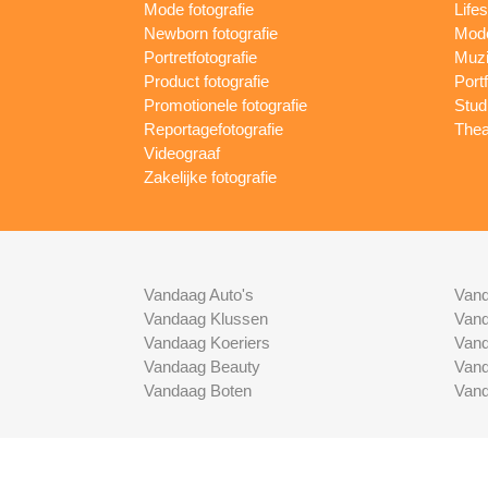
Mode fotografie
Lifes
Newborn fotografie
Mode
Portretfotografie
Muzi
Product fotografie
Port
Promotionele fotografie
Studi
Reportagefotografie
Thea
Videograaf
Zakelijke fotografie
Vandaag Auto's
Vand
Vandaag Klussen
Vand
Vandaag Koeriers
Vand
Vandaag Beauty
Vand
Vandaag Boten
Vand