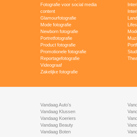
Fotografie voor social media
Inter
content
Inte
Glamourfotografie
Land
Mode fotografie
Lifes
Newborn fotografie
Mode
Portretfotografie
Muzi
Product fotografie
Port
Promotionele fotografie
Studi
Reportagefotografie
Thea
Videograaf
Zakelijke fotografie
Vandaag Auto's
Vand
Vandaag Klussen
Vand
Vandaag Koeriers
Vand
Vandaag Beauty
Vand
Vandaag Boten
Vand