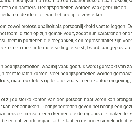
e kunnen bedrijven hun team op een authentieke en aantrekkelijk
anten en partners. Bedrijfsportretten worden vaak gebruikt op
edia om de identiteit van het bedrijf te versterken.
 om zowel professionaliteit als persoonlijkheid vast te leggen. D
het teamlid zich op zijn gemak voelt, zodat hun karakter en ene
ulteert in portretten die toegankelijk en representatief zijn voo
look of een meer informele setting, elke stijl wordt aangepast aa
in bedrijfsportretten, waarbij vaak gebruik wordt gemaakt van za
zijn recht te laten komen. Veel bedrijfsportretten worden gemaakt
 look, maar ook foto’s op locatie, zoals in een kantooromgeving
j of zij de sterke kanten van een persoon naar voren kan brenge
ijf kan benadrukken. Bedrijfsportretten geven het bedrijf een gez
partners de mensen leren kennen die de organisatie maken tot 
k die een blijvende impact achterlaat en de professionele identite