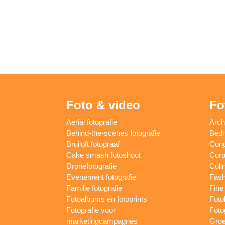
Foto & video
Fo
Aerial fotografie
Arch
Behind-the-scenes fotografie
Bedri
Bruiloft fotograaf
Cong
Cake smash fotoshoot
Corp
Dronefotografie
Culin
Evenement fotografie
Fash
Familie fotografie
Fine 
Fotoalbums en fotoprints
Foto
Fotografie voor
Foto
marketingcampagnes
Groe