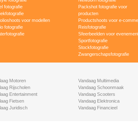
l fotografie
Packshot fotografie voor
ekfotografie
producten
folioshoots voor modellen
Productshoots voor e-comme
o fotografie
Reisfotografie
terfotografie
Sfeerbeelden voor evenemen
Sportfotografie
Stockfotografie
Zwangerschapsfotografie
aag Motoren
Vandaag Multimedia
aag Rijscholen
Vandaag Schoonmaak
aag Entertainment
Vandaag Scooters
aag Fietsen
Vandaag Elektronica
aag Juridisch
Vandaag Financieel