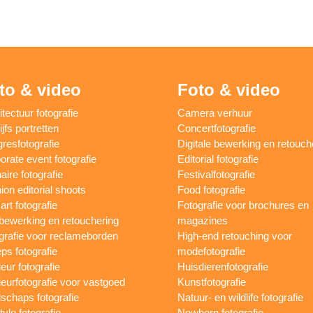
to & video
Foto & video
itectuur fotografie
Camera verhuur
jfs portretten
Concertfotografie
resfotografie
Digitale bewerking en retouch
orate event fotografie
Editorial fotografie
aire fotografie
Festivalfotografie
ion editorial shoots
Food fotografie
art fotografie
Fotografie voor brochures en
bewerking en retouchering
magazines
grafie voor reclameborden
High-end retouching voor
ps fotografie
modefotografie
ieur fotografie
Huisdierenfotografie
rieurfotografie voor vastgoed
Kunstfotografie
schaps fotografie
Natuur- en wildlife fotografie
tyle fotografie
Newborn fotografie