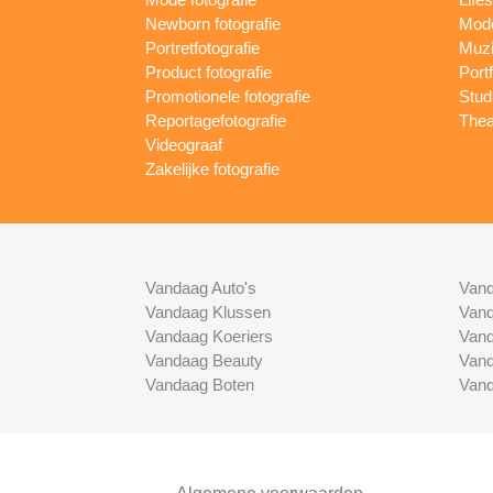
Newborn fotografie
Mode
Portretfotografie
Muzi
Product fotografie
Port
Promotionele fotografie
Studi
Reportagefotografie
Thea
Videograaf
Zakelijke fotografie
Vandaag Auto's
Vand
Vandaag Klussen
Vand
Vandaag Koeriers
Vand
Vandaag Beauty
Vand
Vandaag Boten
Vand