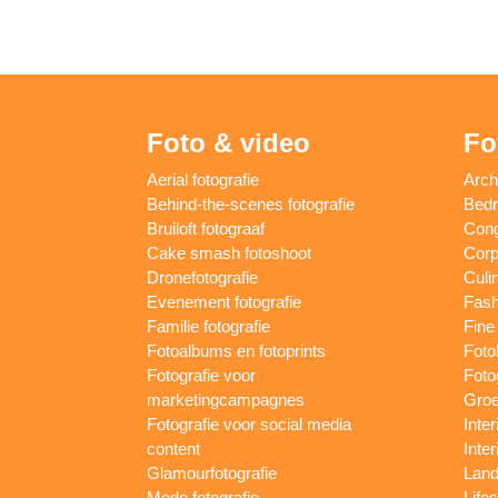
Foto & video
Fo
Aerial fotografie
Arch
Behind-the-scenes fotografie
Bedri
Bruiloft fotograaf
Cong
Cake smash fotoshoot
Corp
Dronefotografie
Culin
Evenement fotografie
Fash
Familie fotografie
Fine 
Fotoalbums en fotoprints
Foto
Fotografie voor
Foto
marketingcampagnes
Groe
Fotografie voor social media
Inter
content
Inte
Glamourfotografie
Land
Mode fotografie
Lifes