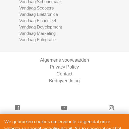
Vandaag Schoonmaak
Vandaag Scooters
Vandaag Elektronica
Vandaag Financieel
Vandaag Development
Vandaag Marketing
Vandaag Fotografie
Algemene voorwaarden
Privacy Policy
Contact
Bedrijven Inlog
We gebruiken cookies om ervoor te zorgen dat onze
Vandaag Fotografie is onderdeel van
website zo soepel mogelijk draait. Als je doorgaat met het